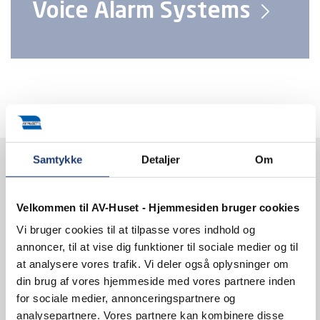
Voice Alarm Systems
Samtykke
Detaljer
Om
Contact us
Velkommen til AV-Huset - Hjemmesiden bruger cookies
Vi bruger cookies til at tilpasse vores indhold og
AV-HUSET A/S
annoncer, til at vise dig funktioner til sociale medier og til
Jernbuen 1
at analysere vores trafik. Vi deler også oplysninger om
4700 Naestved
din brug af vores hjemmeside med vores partnere inden
Denmark
VAT 13828687
for sociale medier, annonceringspartnere og
analysepartnere. Vores partnere kan kombinere disse