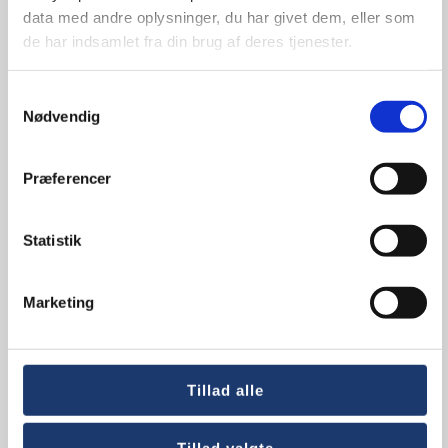
data med andre oplysninger, du har givet dem, eller som
info@av-huset.dk
de har indsamlet fra din brug af deres tjenester.
T
+45 5577 4030
Samtykkevalg
Nødvendig
Hurtige links
Præferencer
Quick links
Statistik
Conference and Meeting Rooms
Marketing
Audio
Video Conferencing
Who We Are
Tillad alle
Case Studies
News