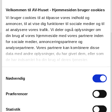
Velkommen til AV-Huset - Hjemmesiden bruger cookies
Vi bruger cookies til at tilpasse vores indhold og
annoncer, til at vise dig funktioner til sociale medier og til
at analysere vores trafik. Vi deler også oplysninger om
din brug af vores hjemmeside med vores partnere inden
for sociale medier, annonceringspartnere og
analysepartnere. Vores partnere kan kombinere disse
Contact us
data med andre oplysninger, du har givet dem, eller som
de har indsamlet fra din brug af deres tjenester.
AV-HUSET A/S
Samtykkevalg
Jernbuen 1
Nødvendig
4700 Naestved
Denmark
VAT 13828687
Præferencer
info@av-huset.dk
Statistik