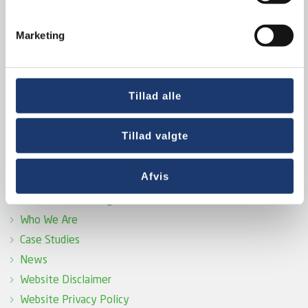
T
+45 5577 4030
Marketing
Hurtige links
Tillad alle
Quick links
Tillad valgte
Conference and Meeting Rooms
Afvis
Audio
Video Conferencing
Who We Are
Case Studies
News
Website Disclaimer
Website Privacy Policy