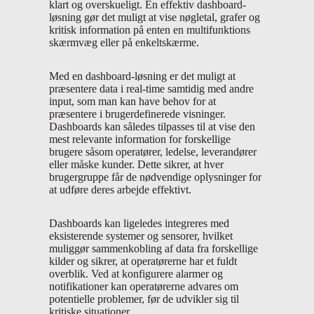
klart og overskueligt. En effektiv dashboard-
løsning gør det muligt at vise nøgletal, grafer og
kritisk information på enten en multifunktions
skærmvæg eller på enkeltskærme.
Med en dashboard-løsning er det muligt at
præsentere data i real-time samtidig med andre
input, som man kan have behov for at
præsentere i brugerdefinerede visninger.
Dashboards kan således tilpasses til at vise den
mest relevante information for forskellige
brugere såsom operatører, ledelse, leverandører
eller måske kunder. Dette sikrer, at hver
brugergruppe får de nødvendige oplysninger for
at udføre deres arbejde effektivt.
Dashboards kan ligeledes integreres med
eksisterende systemer og sensorer, hvilket
muliggør sammenkobling af data fra forskellige
kilder og sikrer, at operatørerne har et fuldt
overblik. Ved at konfigurere alarmer og
notifikationer kan operatørerne advares om
potentielle problemer, før de udvikler sig til
kritiske situationer.