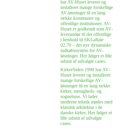
har AV-Huset leveret og
installeret mange forskellige
AV-løsninger til en lang
række kommuner og
offentlige institutioner. AV-
Huset er godkendt som AV-
leverandør til det offentlige
i henhold til SKI-aftale
02.70 – det nye dynamiske
indkøbssystem for AV-
løsninger. Her følger et lille
udsnit af udvalgte cases.
Kirker
Siden 1990 har AV-
Huset leveret og installeret
mange forskellige AV-
løsninger til en lang række
kirker, menigheds- og
sognehuse. Vi lader
moderne teknik mødes med
klassisk arkitektur i de
danske kirker. Her følger et
lille udsnit af udvalgte
cases.