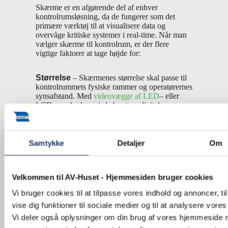
Skærme er en afgørende del af enhver
kontrolrumsløsning, da de fungerer som det
primære værktøj til at visualisere data og
overvåge kritiske systemer i real-time. Når man
vælger skærme til kontrolrum, er der flere
vigtige faktorer at tage højde for:
Størrelse
– Skærmenes størrelse skal passe til
kontrolrummets fysiske rammer og operatørernes
synsafstand. Med
videovægge af LED
– eller
LCD-paneler kan vi skabe store digitale
overflader, der tilpasses rummets størrelse og
layoutbehov for det bedste overblik. Mens
desktop-skærme er mere velegnede som
arbejdsstationer til analyse af data.
Samtykke
Detaljer
Om
Opløsning
– Høj opløsning er essentiel for at
sikre klar og detaljeret visning af komplekse
Velkommen til AV-Huset - Hjemmesiden bruger cookies
data. 4K skærme bliver stadig mere populære i
Vi bruger cookies til at tilpasse vores indhold og annoncer, til
kontrolrum, hvor detaljer og præcision er
afgørende.
vise dig funktioner til sociale medier og til at analysere vores 
Vi deler også oplysninger om din brug af vores hjemmeside
Lysstyrke
– Skærme skal kunne levere høj