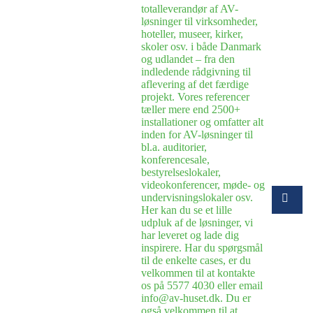
totalleverandør af AV-
løsninger til virksomheder,
hoteller, museer, kirker,
skoler osv. i både Danmark
og udlandet – fra den
indledende rådgivning til
aflevering af det færdige
projekt. Vores referencer
tæller mere end 2500+
installationer og omfatter alt
inden for AV-løsninger til
bl.a. auditorier,
konferencesale,
bestyrelseslokaler,
videokonferencer, møde- og
undervisningslokaler osv.
Her kan du se et lille
udpluk af de løsninger, vi
har leveret og lade dig
inspirere. Har du spørgsmål
til de enkelte cases, er du
velkommen til at kontakte
os på 5577 4030 eller email
info@av-huset.dk. Du er
også velkommen til at