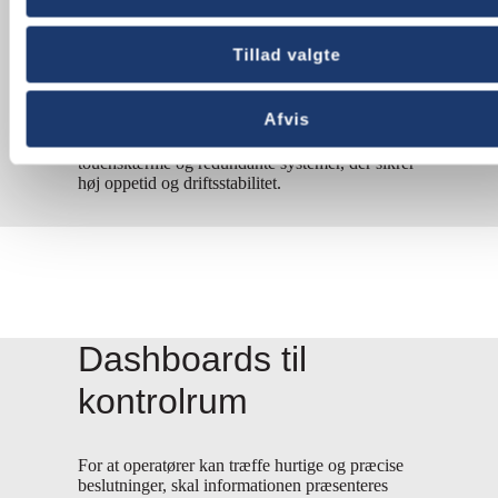
være nyttige i kontrolrum, hvor operatører
hurtigt skal navigere mellem forskellige data og
systemer.
Tillad valgte
Vi tilbyder et bredt udvalg af skærmløsninger,
Afvis
der opfylder disse krav, herunder videovægge af
LED- eller LCD-paneler, ultra-wide skærme,
touchskærme og redundante systemer, der sikrer
høj oppetid og driftsstabilitet.
Dashboards til
kontrolrum
For at operatører kan træffe hurtige og præcise
beslutninger, skal informationen præsenteres