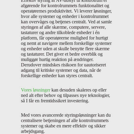
Effektiv styring af AV-udstyr til kontrolrum er
afgørende for kontrolrummets funktionalitet og
operatørernes produktivitet. Vi leverer løsninger,
hvor alle systemer og enheder i kontrolrummet
kan overvåges og betjenes centralt. Ved at samle
styringen af alle skærme, computere, servere,
tastaturer og andre tilkoblede enheder i én
platform, får operatørerne mulighed for hurtigt
og nemt at navigere mellem forskellige systemer
og enheder uden at skulle benytte flere skærme
og tastaturer. Det giver et bedre overblik og
muliggør hurtig reaktion på ændringer.
Derudover mindskes risikoen for uautoriseret
adgang til kritiske systemer og data, når de
forskellige enheder kan styres centralt.
Vores løsninger
kan desuden skaleres op eller
ned alt efter behov og tilpasses nye teknologier,
så I får en fremtidssikret investering.
Med vores avancerede styringsløsninger kan du
centralisere betjeningen af alle kontrolrummets
systemer og skabe en mere effektiv og sikker
arbejdsgang.