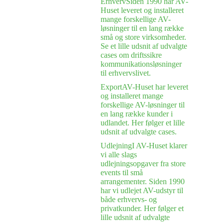
Erhverv
Siden 1990 har AV-
Huset leveret og installeret
mange forskellige AV-
løsninger til en lang række
små og store virksomheder.
Se et lille udsnit af udvalgte
cases om driftssikre
kommunikationsløsninger
til erhvervslivet.
Export
AV-Huset har leveret
og installeret mange
forskellige AV-løsninger til
en lang række kunder i
udlandet. Her følger et lille
udsnit af udvalgte cases.
Udlejning
I AV-Huset klarer
vi alle slags
udlejningsopgaver fra store
events til små
arrangementer. Siden 1990
har vi udlejet AV-udstyr til
både erhvervs- og
privatkunder. Her følger et
lille udsnit af udvalgte