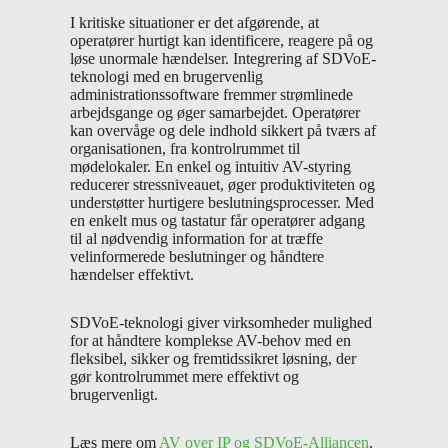
I kritiske situationer er det afgørende, at
operatører hurtigt kan identificere, reagere på og
løse unormale hændelser. Integrering af SDVoE-
teknologi med en brugervenlig
administrationssoftware fremmer strømlinede
arbejdsgange og øger samarbejdet. Operatører
kan overvåge og dele indhold sikkert på tværs af
organisationen, fra kontrolrummet til
mødelokaler. En enkel og intuitiv AV-styring
reducerer stressniveauet, øger produktiviteten og
understøtter hurtigere beslutningsprocesser. Med
en enkelt mus og tastatur får operatører adgang
til al nødvendig information for at træffe
velinformerede beslutninger og håndtere
hændelser effektivt.
SDVoE-teknologi giver virksomheder mulighed
for at håndtere komplekse AV-behov med en
fleksibel, sikker og fremtidssikret løsning, der
gør kontrolrummet mere effektivt og
brugervenligt.
Læs mere om
AV over IP og SDVoE-Alliancen
.