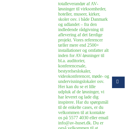
totalleverandør af AV-
løsninger til virksomheder,
hoteller, museer, kirker,
skoler osv. i både Danmark
og udlandet – fra den
indledende rådgivning til
aflevering af det færdige
projekt. Vores referencer
tæller mere end 2500+
installationer og omfatter alt
inden for AV-løsninger til
bl.a. auditorier,
konferencesale,
bestyrelseslokaler,
videokonferencer, møde- og
undervisningslokaler osv.
Her kan du se et lille
udpluk af de løsninger, vi
har leveret og lade dig
inspirere. Har du spørgsmål
til de enkelte cases, er du
velkommen til at kontakte
os på 5577 4030 eller email
info@av-huset.dk. Du er
også velkommen til at