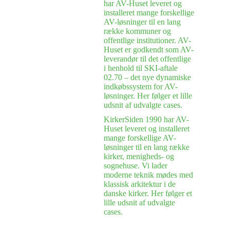
har AV-Huset leveret og
installeret mange forskellige
AV-løsninger til en lang
række kommuner og
offentlige institutioner. AV-
Huset er godkendt som AV-
leverandør til det offentlige
i henhold til SKI-aftale
02.70 – det nye dynamiske
indkøbssystem for AV-
løsninger. Her følger et lille
udsnit af udvalgte cases.
Kirker
Siden 1990 har AV-
Huset leveret og installeret
mange forskellige AV-
løsninger til en lang række
kirker, menigheds- og
sognehuse. Vi lader
moderne teknik mødes med
klassisk arkitektur i de
danske kirker. Her følger et
lille udsnit af udvalgte
cases.