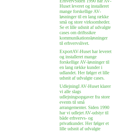
Erhverv
Siden 1990 har AV-
Huset leveret og installeret
mange forskellige AV-
løsninger til en lang række
små og store virksomheder.
Se et lille udsnit af udvalgte
cases om driftssikre
kommunikationsløsninger
til erhvervslivet.
Export
AV-Huset har leveret
og installeret mange
forskellige AV-løsninger til
en lang række kunder i
udlandet. Her følger et lille
udsnit af udvalgte cases.
Udlejning
I AV-Huset klarer
vi alle slags
udlejningsopgaver fra store
events til små
arrangementer. Siden 1990
har vi udlejet AV-udstyr til
både erhvervs- og
privatkunder. Her følger et
lille udsnit af udvalgte