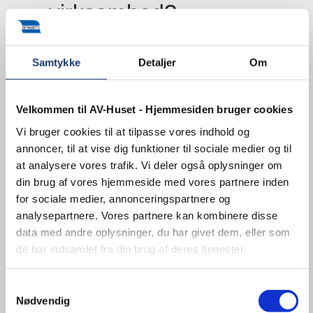
virksomhed?
AV over IP har revolutioneret måden, hvorpå lyd
Samtykke
Detaljer
Om
og billede distribueres i virksomheder og
institutioner. Hvis din virksomhed har behov for
en fleksibel, omkostningseffektiv og skalérbar
AV-løsning, kan AV over IP være det rette valg.
Velkommen til AV-Huset - Hjemmesiden bruger cookies
Uanset om det er til et enkelt mødelokale eller I
er en stor virksomhed med komplekse AV-
Vi bruger cookies til at tilpasse vores indhold og
behov, så er AV over IP en løsning, der kan
annoncer, til at vise dig funktioner til sociale medier og til
opfylde selv de mest krævende krav.
at analysere vores trafik. Vi deler også oplysninger om
din brug af vores hjemmeside med vores partnere inden
Men det kommer altid an på jeres konkrete
for sociale medier, annonceringspartnere og
behov. Tag derfor fat i os, hvis I overvejer en AV
over IP-løsning, så hjælper vi med at vurdere,
analysepartnere. Vores partnere kan kombinere disse
om det er den rette løsning for jer.
data med andre oplysninger, du har givet dem, eller som
de har indsamlet fra din brug af deres tjenester.
Kontakt os i dag for at høre mere om, hvordan
AV over IP kan optimere jeres AV-systemer og
forbedre AV-oplevelsen i din organisation.
Samtykkevalg
Nødvendig