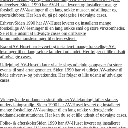
oplevelser. Siden 1990 har AV-Huset leveret og installeret mange
forskellige AV-løsninger til en lang række museer, udstillinger og
sportsklubber. Her kan du gå på opdagelse i udvalgte cases.
Erhverv
Siden 1990 har AV-Huset leveret og installeret mange
forskellige AV-løsninger til en lang række små og store virksomheder.
Se et lille udsnit af udvalgte cases om driftssikre
kommunikationsløsninger til erhvervslivet.
Export
AV-Huset har leveret og installeret mange forskellige AV-
løsninger til en lang række kunder i udlandet. Her følger et lille udsnit
af udvalgte cases.
Udlejning
I AV-Huset klarer vi alle slags udlejningsopgaver fra store
events til små arrangementer. Siden 1990 har vi udlejet AV-udstyr til
både erhvervs- og privatkunder. Her følger et lille udsnit af udvalgte
cases.
Videregående uddannelsesinstitutioner
AV-teknologi løfter skolers
undervisningsmiljø. Siden 1990 har AV-Huset leveret og installeret
mange forskellige AV-løsninger til en lang række videregående
uddannelsesinstitutioner. Her kan du se et lille udsnit af udvalgte cases.
Folke- & efterskoler
Siden 1990 har AV-Huset leveret og installeret