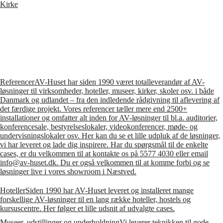
Kirke
Referencer
AV-Huset har siden 1990 været totalleverandør af AV-
løsninger til virksomheder, hoteller, museer, kirker, skoler osv. i både
Danmark og udlandet – fra den indledende rådgivning til aflevering af
det færdige projekt. Vores referencer tæller mere end 2500+
installationer og omfatter alt inden for AV-løsninger til bl.a. auditorier,
konferencesale, bestyrelseslokaler, videokonferencer, møde- og
undervisningslokaler osv. Her kan du se et lille udpluk af de løsninger,
vi har leveret og lade dig inspirere. Har du spørgsmål til de enkelte
cases, er du velkommen til at kontakte os på 5577 4030 eller email
info@av-huset.dk. Du er også velkommen til at komme forbi og se
løsninger live i vores showroom i Næstved.
Hoteller
Siden 1990 har AV-Huset leveret og installeret mange
forskellige AV-løsninger til en lang række hoteller, hostels og
kursuscentre. Her følger et lille udsnit af udvalgte cases.
Museer, udstillinger og underholdning
Vi leverer teknikken til gode