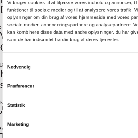
Teknisk design og afvikling af konference
Vi bruger cookies til at tilpasse vores indhold og annoncer, til
Designers Nest Award Show
funktioner til sociale medier og til at analysere vores trafik. 
oplysninger om din brug af vores hjemmeside med vores part
sociale medier, annonceringspartnere og analysepartnere. V
Skærme til modeshow
kan kombinere disse data med andre oplysninger, du har give
VIP-åbning af særudstilling på
som de har indsamlet fra din brug af deres tjenester.
Glyptoteket
Samtykkevalg
Bagprojektion ved VIP-åbning af særudstillng
Nødvendig
Kursus i lufthavn for
skandinaviske E.ON ledere
Præferencer
Komplet AV-opsætning til kursus med foredrag og musik
Statistik
Åbning af Vikingeborgen
Marketing
God lyd da dronning Margrethe indviede Vikingeborgen ved Lellinge.
Topdanmark ledermøde