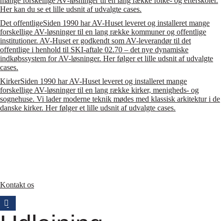
mange forskellige AV-løsninger til en lang række folke- og efterskoler.
Her kan du se et lille udsnit af udvalgte cases.
Det offentlige
Siden 1990 har AV-Huset leveret og installeret mange
forskellige AV-løsninger til en lang række kommuner og offentlige
institutioner. AV-Huset er godkendt som AV-leverandør til det
offentlige i henhold til SKI-aftale 02.70 – det nye dynamiske
indkøbssystem for AV-løsninger. Her følger et lille udsnit af udvalgte
cases.
Kirker
Siden 1990 har AV-Huset leveret og installeret mange
forskellige AV-løsninger til en lang række kirker, menigheds- og
sognehuse. Vi lader moderne teknik mødes med klassisk arkitektur i de
danske kirker. Her følger et lille udsnit af udvalgte cases.
Kontakt os