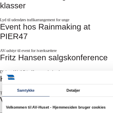
klasser
Lyd til udendørs trafikarrangement for unge
Event hos Rainmaking at
PIER47
AV-udstyr til event for iværksættere
Fritz Hansen salgskonference
Diskret AV til Fritz Hansen salgskonference
Kick-off Madens Folkemøde
Samtykke
Detaljer
Teknisk afvikling af kick-off møde
VL Døgnet 2018
Velkommen til AV-Huset - Hjemmesiden bruger cookies