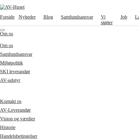
Forside
Nyheder
Blog
Samfundsansvar
Vi
Job
L
støtter
Om os
Om os
Samfundsansvar
Miljøpolitik
SKI leverandør
AV-udstyr
Kontakt os
AV-Leverandør
Vision og værdier
Historie
Handelsbetingelser