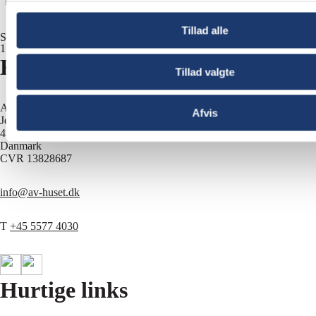
Tillad alle
Stormøde for ledere i Topdanmark krævede diverse AV-udstyr.
1
2
>
Kontakt os
Tillad valgte
AV-HUSET A/S
Afvis
Jernbuen 1
4700 Næstved
Danmark
CVR 13828687
info@av-huset.dk
T
+45 5577 4030
Hurtige links