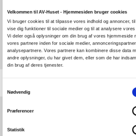
Vi samarbejder med nogle af verdens mest
anerkendte AV-producenter
og tilbyder alt fra
Velkommen til AV-Huset - Hjemmesiden bruger cookies
standardopsætninger til
skræddersyede
løsninger
, hvor teknikken fx skal integreres
Vi bruger cookies til at tilpasse vores indhold og annoncer, til
diskret i en historisk bygning. Vi tænker
vise dig funktioner til sociale medier og til at analysere vores 
utraditionelt og vil gerne udfordres, hvis I har
særlige behov for AV-installationer eller nye
Vi deler også oplysninger om din brug af vores hjemmeside
idéer, der skal afprøves.
vores partnere inden for sociale medier, annonceringspartne
analysepartnere. Vores partnere kan kombinere disse data 
Hos os er det ikke teknologien, der skal fylde,
andre oplysninger, du har givet dem, eller som de har indsaml
men det den muliggør: klar kommunikation,
din brug af deres tjenester.
effektivt samarbejde og inddragende oplevelser.
Samtykkevalg
Nødvendig
Hvem hjælper vi?
Præferencer
Vores kunder spænder bredt – fra virksomheder
og hoteller til offentlige institutioner,
uddannelsessteder og museer. Fælles for dem
Statistik
alle er behovet for pålidelige og professionelle
AV-løsninger, der løfter oplevelsen og gør