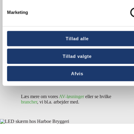
hverdagen lettere.
Marketing
Vi har erfaring med projekter i alt fra moderne
kontormiljøer til historiske bygninger – og vi
tilpasser
altid
løsningen til omgivelserne og
behovet. Med egne installatører, teknikere og
Tillad alle
konsulenter er vi med jer hele vejen – fra første
vision til den færdige installation – og
efterfølgende service.
Tillad valgte
Har du brug for inspiration til din næste AV-
løsning? Kontakt os på telefon
+45 5577 4030
Afvis
eller mail
info@av-huset.dk
for en snak om
muligheder og et uforpligtende tilbud.
Læs mere om vores
AV-løsninger
eller se hvilke
brancher
, vi bl.a. arbejder med.