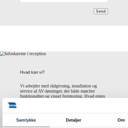
Send
Hvad kan vi?
Vi arbejder med rådgivning, installation og
service af AV-løsninger, der både matcher
funktionalitet og visuel fremtoning. Hvad enten
det omfatter et
mødelokale
, en konferencesal, en
hotelreception eller en museumsudstilling,
leverer vi teknologier, der understøtter rummets
funktion og design.
Samtykke
Detaljer
Om