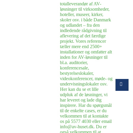
totalleverandør af AV-
løsninger til virksomheder,
hoteller, museer, kirker,
skoler osv. i både Danmark
og udlandet – fra den
indledende rådgivning til
aflevering af det færdige
projekt. Vores referencer
tæller mere end 2500+
installationer og omfatter alt
inden for AV-løsninger til
bl.a. auditorier,
konferencesale,
bestyrelseslokaler,
videokonferencer, møde- og
undervisningslokaler osv.
Her kan du se et lille
udpluk af de løsninger, vi
har leveret og lade dig
inspirere. Har du spørgsmål
til de enkelte cases, er du
velkommen til at kontakte
os på 5577 4030 eller email
info@av-huset.dk. Du er
også velkommen til at