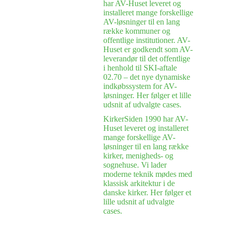
har AV-Huset leveret og
installeret mange forskellige
AV-løsninger til en lang
række kommuner og
offentlige institutioner. AV-
Huset er godkendt som AV-
leverandør til det offentlige
i henhold til SKI-aftale
02.70 – det nye dynamiske
indkøbssystem for AV-
løsninger. Her følger et lille
udsnit af udvalgte cases.
Kirker
Siden 1990 har AV-
Huset leveret og installeret
mange forskellige AV-
løsninger til en lang række
kirker, menigheds- og
sognehuse. Vi lader
moderne teknik mødes med
klassisk arkitektur i de
danske kirker. Her følger et
lille udsnit af udvalgte
cases.