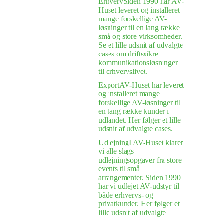
Erhverv
Siden 1990 har AV-
Huset leveret og installeret
mange forskellige AV-
løsninger til en lang række
små og store virksomheder.
Se et lille udsnit af udvalgte
cases om driftssikre
kommunikationsløsninger
til erhvervslivet.
Export
AV-Huset har leveret
og installeret mange
forskellige AV-løsninger til
en lang række kunder i
udlandet. Her følger et lille
udsnit af udvalgte cases.
Udlejning
I AV-Huset klarer
vi alle slags
udlejningsopgaver fra store
events til små
arrangementer. Siden 1990
har vi udlejet AV-udstyr til
både erhvervs- og
privatkunder. Her følger et
lille udsnit af udvalgte