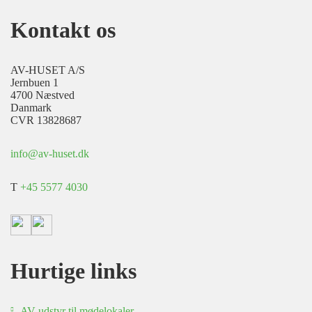
Kontakt os
AV-HUSET A/S
Jernbuen 1
4700 Næstved
Danmark
CVR 13828687
info@av-huset.dk
T
+45 5577 4030
Hurtige links
AV-udstyr til mødelokaler