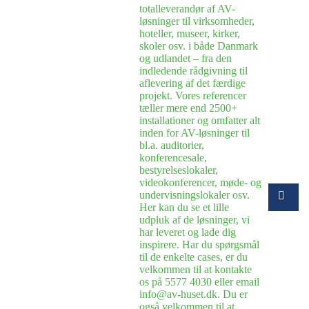
totalleverandør af AV-
løsninger til virksomheder,
hoteller, museer, kirker,
skoler osv. i både Danmark
og udlandet – fra den
indledende rådgivning til
aflevering af det færdige
projekt. Vores referencer
tæller mere end 2500+
installationer og omfatter alt
inden for AV-løsninger til
bl.a. auditorier,
konferencesale,
bestyrelseslokaler,
videokonferencer, møde- og
undervisningslokaler osv.
Her kan du se et lille
udpluk af de løsninger, vi
har leveret og lade dig
inspirere. Har du spørgsmål
til de enkelte cases, er du
velkommen til at kontakte
os på 5577 4030 eller email
info@av-huset.dk. Du er
også velkommen til at