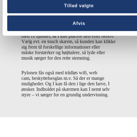
Tillad valgte
En digital signage pylon med skærmstørrelser fra
32” til 65” er også en god og fleksibel måde at
Afvis
øge synligheden og den personlige
købsoplevelse på. Pylonen skræddersyes til jer
med fx hjulsæt, så I kan placere den efter behov.
Vælg evt. en touch skærm, så kunden kan klikke
sig frem til forskellige informationer eller
måske forstærker og højttalere, så lyde eller
musik sørger for den rette stemning.
Pylonen fås også med trådløs wifi, web
cam, beskyttelsesglas m.v. Så der er mange
muligheder. Og I kan få den i lige den farve, I
ønsker. Indholdet på skærmen kan I nemt selv
styre – vi sørger for en grundig undervisning.