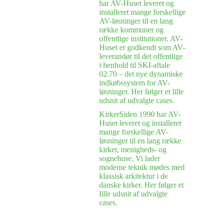
har AV-Huset leveret og
installeret mange forskellige
AV-løsninger til en lang
række kommuner og
offentlige institutioner. AV-
Huset er godkendt som AV-
leverandør til det offentlige
i henhold til SKI-aftale
02.70 – det nye dynamiske
indkøbssystem for AV-
løsninger. Her følger et lille
udsnit af udvalgte cases.
Kirker
Siden 1990 har AV-
Huset leveret og installeret
mange forskellige AV-
løsninger til en lang række
kirker, menigheds- og
sognehuse. Vi lader
moderne teknik mødes med
klassisk arkitektur i de
danske kirker. Her følger et
lille udsnit af udvalgte
cases.