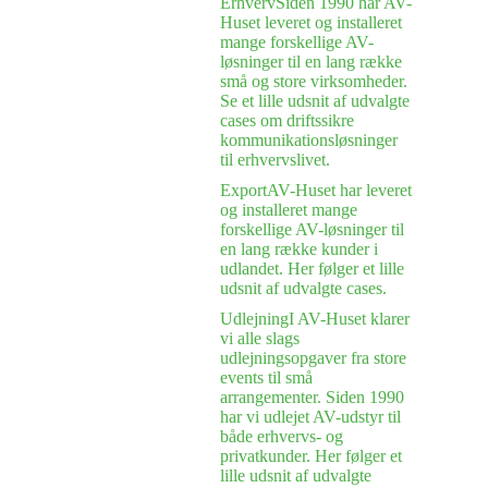
Erhverv
Siden 1990 har AV-
Huset leveret og installeret
mange forskellige AV-
løsninger til en lang række
små og store virksomheder.
Se et lille udsnit af udvalgte
cases om driftssikre
kommunikationsløsninger
til erhvervslivet.
Export
AV-Huset har leveret
og installeret mange
forskellige AV-løsninger til
en lang række kunder i
udlandet. Her følger et lille
udsnit af udvalgte cases.
Udlejning
I AV-Huset klarer
vi alle slags
udlejningsopgaver fra store
events til små
arrangementer. Siden 1990
har vi udlejet AV-udstyr til
både erhvervs- og
privatkunder. Her følger et
lille udsnit af udvalgte