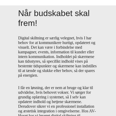
Når budskabet skal
frem!
Digital skiltning er særlig velegnet, hvis I har
behov for at kommunikere hurtigt, opdateret og
visuelt. Det kan være i forbindelse med
kampagner, events, information til kunder eller
intern kommunikation. Indholdet på skærmene
kan tidsstyres, så specifikt indhold vises på
bestemte tidspunkter og skærmene kan indstilles
til at tænde og slukke efter behov, så der spares
på energien.
I får en løsning, der er nem at bruge og klar til
udvidelse, hvis behovet vokser. Vi sørger for
grundig oplæring i systemet, så I selv kan
opdatere indhold og betjene skærmene.
Derudover sikrer vi en professionel installation
og æstetisk integration i omgivelserne. Hos AV-
Huset har vi leveret digital skiltning til