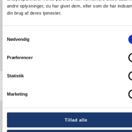
Hvor én zone er nok, kan man spare udgiften til
andre oplysninger, du har givet dem, eller som de har indsaml
signage playeren. Panasonic tilbyder pro skærme
med indbygget USB Media Player til 24/7 drift.
din brug af deres tjenester.
En nem løsning i høj kvalitet, der er ideel alle
steder, hvor man vil vise forskelligt indhold som
billeder og video på en skærm døgnet rundt.
Samtykkevalg
Nødvendig
Eller hør om
Panasonics LinkRay-teknologi
,
hvor LED-lyskilder som skærme i fx butikken
eller på museet sender data til kundernes
Præferencer
smartphones. Kunderne kan således via en app
hente f.eks. informationer eller rabatkoder
direkte på deres smartphone.
Statistik
Marketing
Skræddersyet
pylon øger
Tillad alle
købsoplevelsen