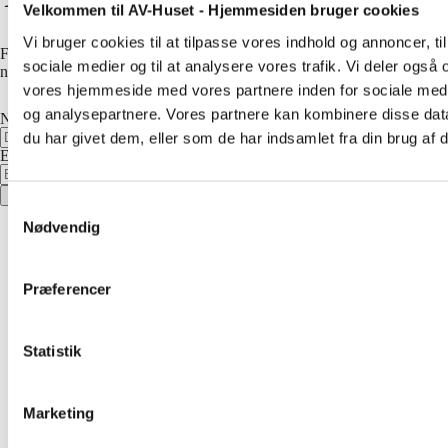
Velkommen til AV-Huset - Hjemmesiden bruger cookies
Vi bruger cookies til at tilpasse vores indhold og annoncer, til 
Få nyheder, inspiration og tilbud direkte i din mailbox. Vi udsender 5-6
sociale medier og til at analysere vores trafik. Vi deler også
nyhedsbreve om året og beskytter dine data i henhold til
GDPR
.
vores hjemmeside med vores partnere inden for sociale med
og analysepartnere. Vores partnere kan kombinere disse dat
Navn
du har givet dem, eller som de har indsamlet fra din brug af d
E-mail adresse
Ja tak, tilmeld mig
Samtykkevalg
Nødvendig
Præferencer
Statistik
Marketing