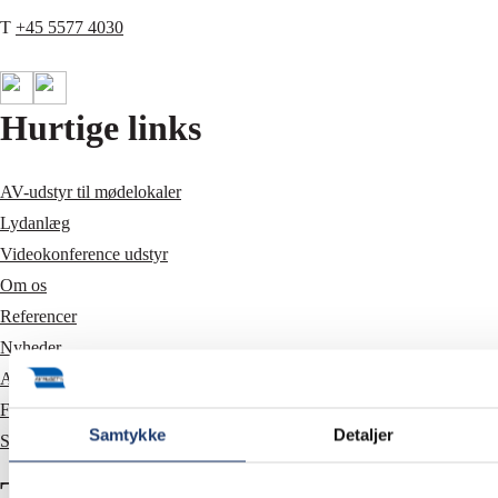
T
+45 5577 4030
Hurtige links
AV-udstyr til mødelokaler
Lydanlæg
Videokonference udstyr
Om os
Referencer
Nyheder
Ansvarsfraskrivelse
Fortrolighedspolitik
Samtykke
Detaljer
Sitemap
Tilmeld dig nyhedsbrev