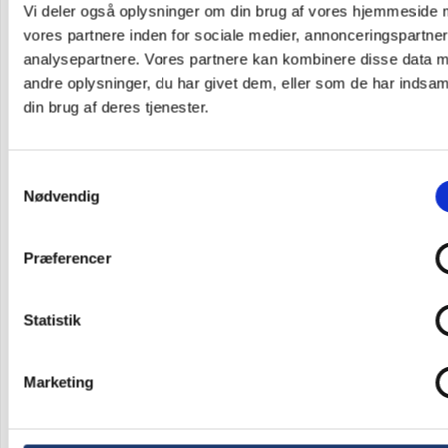
fo
Vi deler også oplysninger om din brug af vores hjemmeside
r
vores partnere inden for sociale medier, annonceringspartne
et
analysepartnere. Vores partnere kan kombinere disse data 
fa
st
andre oplysninger, du har givet dem, eller som de har indsaml
ly
din brug af deres tjenester.
d
a
nl
æ
Samtykkevalg
g
Nødvendig
fr
e
m
Præferencer
fo
r
e
Statistik
n
m
o
Marketing
bi
l
lø
s