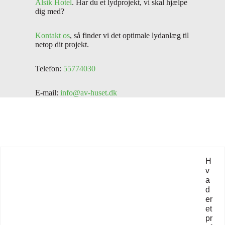
Alsik Hotel
. Har du et lydprojekt, vi skal hjælpe
dig med?
Kontakt os
, så finder vi det optimale lydanlæg til
netop dit projekt.
Telefon:
55774030
E-mail:
info@av-huset.dk
H
v
a
d
er
et
pr