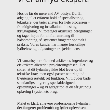
Hos os får du mere end AV-udstyr. Du får
adgang til et erfarent hold af specialister og
teknikere, der tager ansvar for hele processen –
fra rådgivning og installation til test og
ibrugtagning. Vi foretager akustiske beregninger
og tager højde for alt fra rumklang til
lydspredning, så systemet fungerer optimalt i
praksis. Vores kunder har mange forskellige
lydbehov og to løsninger er sjældent ens.
Vi samarbejder ofte med arkitekter, ingeniører og
elektrikere allerede i projekteringsfasen. Det
sikrer, at dit lydanlæg ikke blot lever op til
tekniske krav, men også passer naturligt ind i
byggeriets æstetik og funktion. Vi tilbyder både
standardløsninger og specialdesignede
opsætninger – og vi sørger for, at du får grundig
oplæring i systemets brug.
Målet er klart: at levere professionelle lydanlæg,
der fungerer problemfrit og løfter oplevelsen