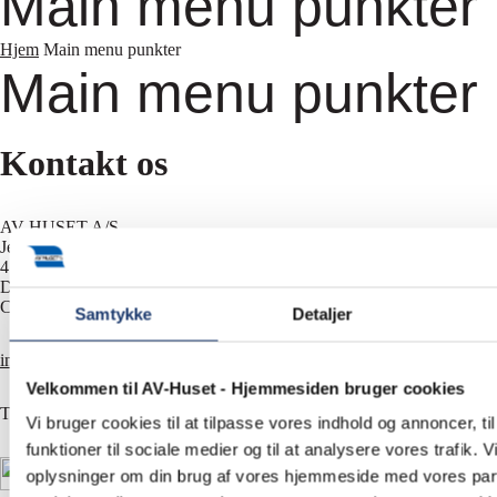
Main menu punkter
Hjem
Main menu punkter
Main menu punkter
Kontakt os
AV-HUSET A/S
Jernbuen 1
4700 Næstved
Danmark
CVR 13828687
Samtykke
Detaljer
info@av-huset.dk
Velkommen til AV-Huset - Hjemmesiden bruger cookies
T
+45 5577 4030
Vi bruger cookies til at tilpasse vores indhold og annoncer, til
funktioner til sociale medier og til at analysere vores trafik. 
oplysninger om din brug af vores hjemmeside med vores part