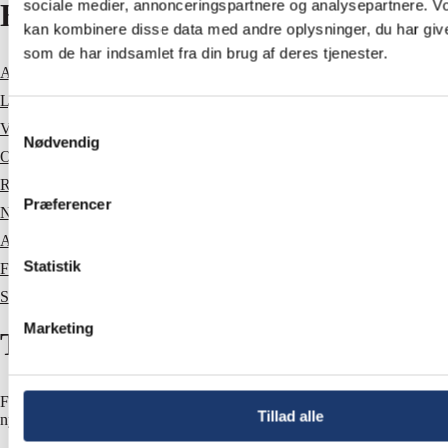
sociale medier, annonceringspartnere og analysepartnere. V
Hurtige links
kan kombinere disse data med andre oplysninger, du har give
som de har indsamlet fra din brug af deres tjenester.
AV-udstyr til mødelokaler
Lydanlæg
Samtykkevalg
Videokonference udstyr
Nødvendig
Om os
Referencer
Præferencer
Nyheder
Ansvarsfraskrivelse
Statistik
Fortrolighedspolitik
Sitemap
Marketing
Tilmeld dig nyhedsbrev
Få nyheder, inspiration og tilbud direkte i din mailbox. Vi udsender 5-6
Tillad alle
nyhedsbreve om året og beskytter dine data i henhold til
GDPR
.