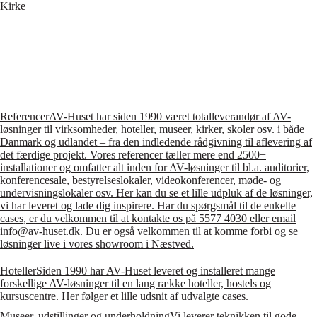
Kirke
Referencer
AV-Huset har siden 1990 været totalleverandør af AV-
løsninger til virksomheder, hoteller, museer, kirker, skoler osv. i både
Danmark og udlandet – fra den indledende rådgivning til aflevering af
det færdige projekt. Vores referencer tæller mere end 2500+
installationer og omfatter alt inden for AV-løsninger til bl.a. auditorier,
konferencesale, bestyrelseslokaler, videokonferencer, møde- og
undervisningslokaler osv. Her kan du se et lille udpluk af de løsninger,
vi har leveret og lade dig inspirere. Har du spørgsmål til de enkelte
cases, er du velkommen til at kontakte os på 5577 4030 eller email
info@av-huset.dk. Du er også velkommen til at komme forbi og se
løsninger live i vores showroom i Næstved.
Hoteller
Siden 1990 har AV-Huset leveret og installeret mange
forskellige AV-løsninger til en lang række hoteller, hostels og
kursuscentre. Her følger et lille udsnit af udvalgte cases.
Museer, udstillinger og underholdning
Vi leverer teknikken til gode