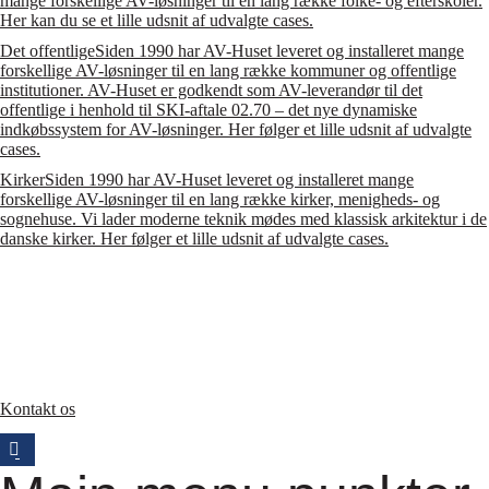
mange forskellige AV-løsninger til en lang række folke- og efterskoler.
Her kan du se et lille udsnit af udvalgte cases.
Det offentlige
Siden 1990 har AV-Huset leveret og installeret mange
forskellige AV-løsninger til en lang række kommuner og offentlige
institutioner. AV-Huset er godkendt som AV-leverandør til det
offentlige i henhold til SKI-aftale 02.70 – det nye dynamiske
indkøbssystem for AV-løsninger. Her følger et lille udsnit af udvalgte
cases.
Kirker
Siden 1990 har AV-Huset leveret og installeret mange
forskellige AV-løsninger til en lang række kirker, menigheds- og
sognehuse. Vi lader moderne teknik mødes med klassisk arkitektur i de
danske kirker. Her følger et lille udsnit af udvalgte cases.
Kontakt os