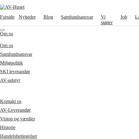
Forside
Nyheder
Blog
Samfundsansvar
Vi
Job
L
støtter
Om os
Om os
Samfundsansvar
Miljøpolitik
SKI leverandør
AV-udstyr
Kontakt os
AV-Leverandør
Vision og værdier
Historie
Handelsbetingelser