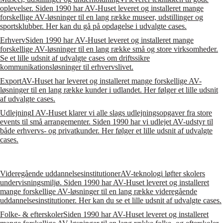
oplevelser. Siden 1990 har AV-Huset leveret og installeret mange
forskellige AV-løsninger til en lang række museer, udstillinger og
sportsklubber. Her kan du gå på opdagelse i udvalgte cases.
Erhverv
Siden 1990 har AV-Huset leveret og installeret mange
forskellige AV-løsninger til en lang række små og store virksomheder.
Se et lille udsnit af udvalgte cases om driftssikre
kommunikationsløsninger til erhvervslivet.
Export
AV-Huset har leveret og installeret mange forskellige AV-
løsninger til en lang række kunder i udlandet. Her følger et lille udsnit
af udvalgte cases.
Udlejning
I AV-Huset klarer vi alle slags udlejningsopgaver fra store
events til små arrangementer. Siden 1990 har vi udlejet AV-udstyr til
både erhvervs- og privatkunder. Her følger et lille udsnit af udvalgte
cases.
Videregående uddannelsesinstitutioner
AV-teknologi løfter skolers
undervisningsmiljø. Siden 1990 har AV-Huset leveret og installeret
mange forskellige AV-løsninger til en lang række videregående
uddannelsesinstitutioner. Her kan du se et lille udsnit af udvalgte cases.
Folke- & efterskoler
Siden 1990 har AV-Huset leveret og installeret