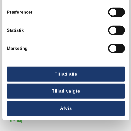
Præferencer
Statistik
Hurtige links
Marketing
AV-udstyr til mødelokaler
Lydanlæg
Videokonference udstyr
Tillad alle
Om os
Referencer
Tillad valgte
Nyheder
Ansvarsfraskrivelse
Afvis
Fortrolighedspolitik
Sitemap