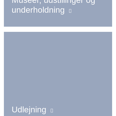
Museer, udstillinger og
underholdning
Udlejning