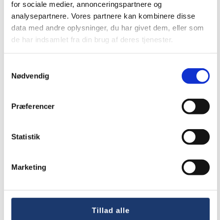
for sociale medier, annonceringspartnere og
analysepartnere. Vores partnere kan kombinere disse
data med andre oplysninger, du har givet dem, eller som
de har indsamlet fra din brug af deres tjenester.
Samtykkevalg
Nødvendig
Præferencer
Folke- & efterskoler
Statistik
Marketing
Tillad alle