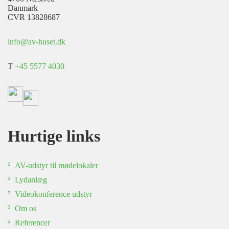
Danmark
CVR 13828687
info@av-huset.dk
T
+45 5577 4030
Hurtige links
AV-udstyr til mødelokaler
Lydanlæg
Videokonference udstyr
Om os
Referencer