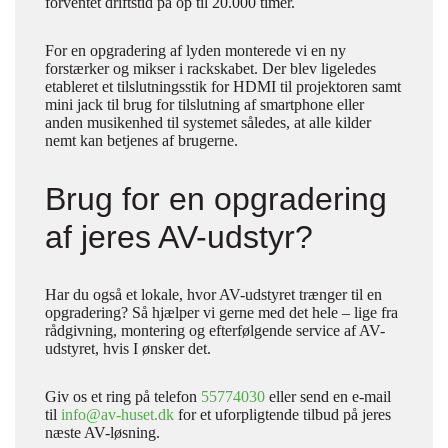
forventet driftstid på op til 20.000 timer.
For en opgradering af lyden monterede vi en ny
forstærker og mikser i rackskabet. Der blev ligeledes
etableret et tilslutningsstik for HDMI til projektoren samt
mini jack til brug for tilslutning af smartphone eller
anden musikenhed til systemet således, at alle kilder
nemt kan betjenes af brugerne.
Brug for en opgradering
af jeres AV-udstyr?
Har du også et lokale, hvor AV-udstyret trænger til en
opgradering? Så hjælper vi gerne med det hele – lige fra
rådgivning, montering og efterfølgende service af AV-
udstyret, hvis I ønsker det.
Giv os et ring på telefon
55774030
eller send en e-mail
til
info@av-huset.dk
for et uforpligtende tilbud på jeres
næste AV-løsning.