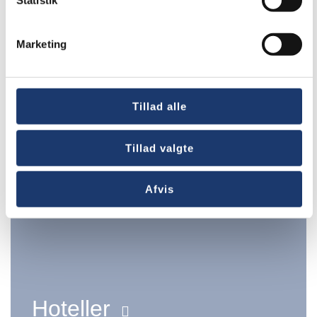
Statistik
Folke- & efterskoler
Marketing
Tillad alle
Tillad valgte
Afvis
Hoteller