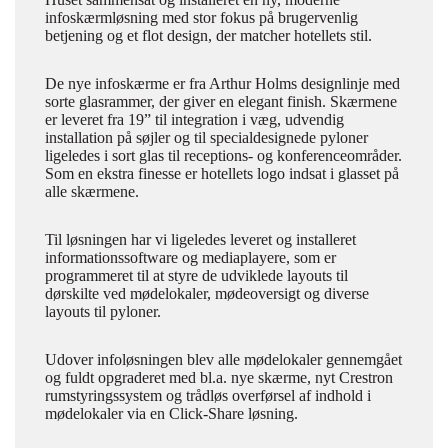
infoskærmløsning med stor fokus på brugervenlig
betjening og et flot design, der matcher hotellets stil.
De nye infoskærme er fra Arthur Holms designlinje med
sorte glasrammer, der giver en elegant finish. Skærmene
er leveret fra 19” til integration i væg, udvendig
installation på søjler og til specialdesignede pyloner
ligeledes i sort glas til receptions- og konferenceområder.
Som en ekstra finesse er hotellets logo indsat i glasset på
alle skærmene.
Til løsningen har vi ligeledes leveret og installeret
informationssoftware og mediaplayere, som er
programmeret til at styre de udviklede layouts til
dørskilte ved mødelokaler, mødeoversigt og diverse
layouts til pyloner.
Udover infoløsningen blev alle mødelokaler gennemgået
og fuldt opgraderet med bl.a. nye skærme, nyt Crestron
rumstyringssystem og trådløs overførsel af indhold i
mødelokaler via en Click-Share løsning.