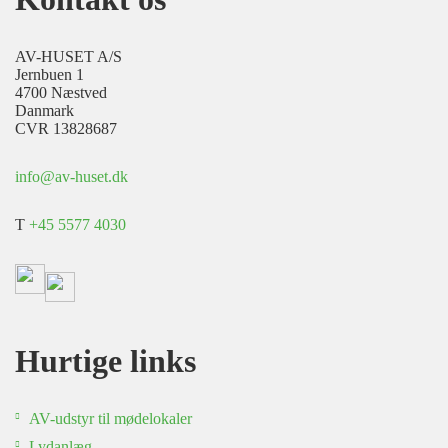
AV-HUSET A/S
Jernbuen 1
4700 Næstved
Danmark
CVR 13828687
info@av-huset.dk
T
+45 5577 4030
Hurtige links
AV-udstyr til mødelokaler
Lydanlæg