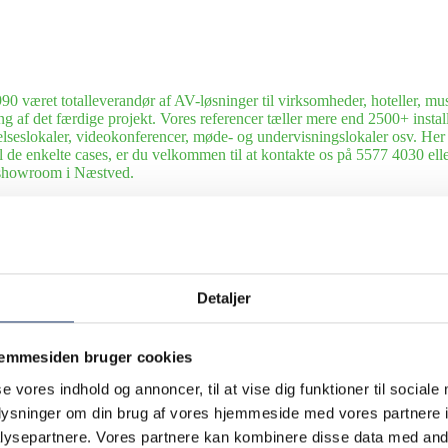
0 været totalleverandør af AV-løsninger til virksomheder, hoteller, mus
ng af det færdige projekt. Vores referencer tæller mere end 2500+ installa
elseslokaler, videokonferencer, møde- og undervisningslokaler osv. Her ka
til de enkelte cases, er du velkommen til at kontakte os på 5577 4030 
s showroom i Næstved.
veret og installeret mange forskellige AV-løsninger til en lang række hot
dning
Vi leverer teknikken til gode oplevelser. Siden 1990 har AV-Huset l
rtsklubber. Her kan du gå på opdagelse i udvalgte cases.
Detaljer
everet og installeret mange forskellige AV-løsninger til en lang række s
inger til erhvervslivet.
talleret mange forskellige AV-løsninger til en lang række kunder i udland
jemmesiden bruger cookies
le slags udlejningsopgaver fra store events til små arrangementer. Siden 
se vores indhold og annoncer, til at vise dig funktioner til sociale
dsnit af udvalgte cases.
oplysninger om din brug af vores hjemmeside med vores partnere i
ysepartnere. Vores partnere kan kombinere disse data med andr