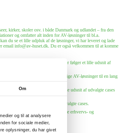
eer, kirker, skoler osv. i både Danmark og udlandet – fra den
tioner og omfatter alt inden for AV-løsninger til bl.a.
n du se et lille udpluk af de løsninger, vi har leveret og lade
eller email info@av-huset.dk. Du er også velkommen til at komme
eller, hostels og kursuscentre. Her følger et lille udsnit af
everet og installeret mange forskellige AV-løsninger til en lang
Om
må og store virksomheder. Se et lille udsnit af udvalgte cases
et. Her følger et lille udsnit af udvalgte cases.
1990 har vi udlejet AV-udstyr til både erhvervs- og
 medier og til at analysere
nden for sociale medier,
e oplysninger, du har givet