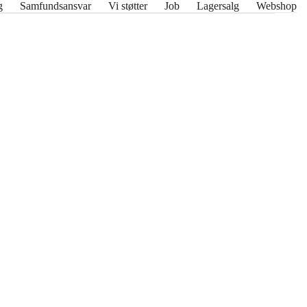
g
Samfundsansvar
Vi støtter
Job
Lagersalg
Webshop