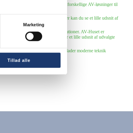
Huset leveret og installeret mange forskellige AV-løsninger til
ang række folke- og efterskoler. Her kan du se et lille udsnit af
Marketing
 række kommuner og offentlige institutioner. AV-Huset er
ystem for AV-løsninger. Her følger et lille udsnit af udvalgte
kirker, menigheds- og sognehuse. Vi lader moderne teknik
Tillad alle