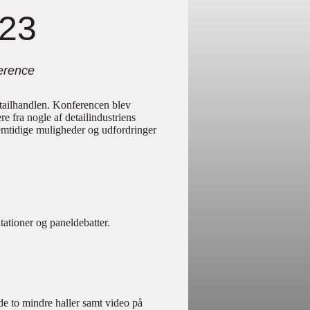
023
ference
etailhandlen. Konferencen blev
re fra nogle af detailindustriens
remtidige muligheder og udfordringer
tationer og paneldebatter.
de to mindre haller samt video på