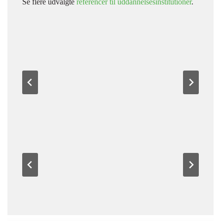
Se flere udvalgte
referencer til uddannelsesinstitutioner
.