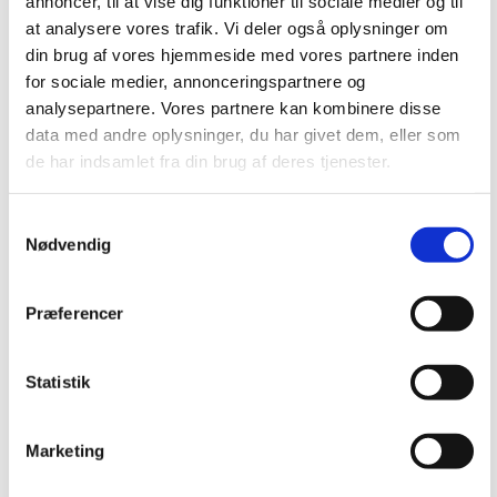
annoncer, til at vise dig funktioner til sociale medier og til
at analysere vores trafik. Vi deler også oplysninger om
din brug af vores hjemmeside med vores partnere inden
for sociale medier, annonceringspartnere og
analysepartnere. Vores partnere kan kombinere disse
data med andre oplysninger, du har givet dem, eller som
de har indsamlet fra din brug af deres tjenester.
Samtykkevalg
Nødvendig
Præferencer
Folke- & efterskoler
Statistik
Marketing