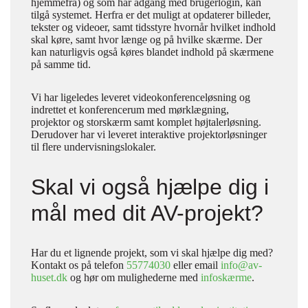
hjemmefra) og som har adgang med brugerlogin, kan
tilgå systemet. Herfra er det muligt at opdaterer billeder,
tekster og videoer, samt tidsstyre hvornår hvilket indhold
skal køre, samt hvor længe og på hvilke skærme. Der
kan naturligvis også køres blandet indhold på skærmene
på samme tid.
Vi har ligeledes leveret videokonferenceløsning og
indrettet et konferencerum med mørklægning,
projektor og storskærm samt komplet højtalerløsning.
Derudover har vi leveret interaktive projektorløsninger
til flere undervisningslokaler.
Skal vi også hjælpe dig i
mål med dit AV-projekt?
Har du et lignende projekt, som vi skal hjælpe dig med?
Kontakt os på telefon
55774030
eller email
info@av-
huset.dk
og hør om mulighederne med
infoskærme
.