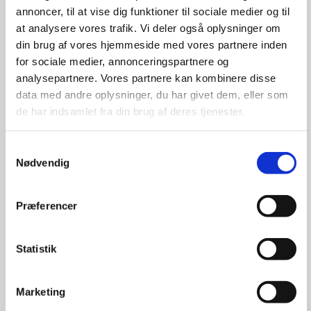
info@av-huset.dk
annoncer, til at vise dig funktioner til sociale medier og til
at analysere vores trafik. Vi deler også oplysninger om
T
+45 5577 4030
din brug af vores hjemmeside med vores partnere inden
for sociale medier, annonceringspartnere og
analysepartnere. Vores partnere kan kombinere disse
data med andre oplysninger, du har givet dem, eller som
de har indsamlet fra din brug af deres tjenester.
Hurtige links
Samtykkevalg
Nødvendig
AV-udstyr til mødelokaler
Lydanlæg
Præferencer
Videokonference udstyr
Om os
Statistik
Referencer
Nyheder
Ansvarsfraskrivelse
Marketing
Fortrolighedspolitik