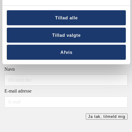
Sitemap
Tillad alle
Tilmeld dig nyhedsbrev
Tillad valgte
Få nyheder, inspiration og tilbud direkte i din mailbox. Vi
udsender 5-6 nyhedsbreve om året og beskytter dine data i
Afvis
henhold til
GDPR
.
Navn
E-mail adresse
Ja tak, tilmeld mig