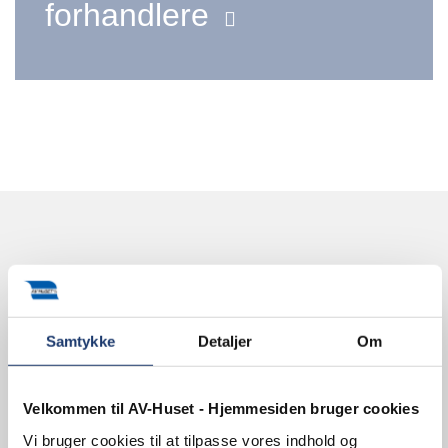
forhandlere
Kontakt os
AV-HUSET A/S
Samtykke
Detaljer
Om
Jernbuen 1
4700 Næstved
Danmark
Velkommen til AV-Huset - Hjemmesiden bruger cookies
CVR 13828687
Vi bruger cookies til at tilpasse vores indhold og