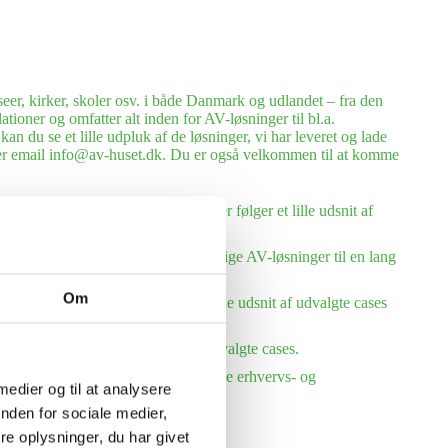
eer, kirker, skoler osv. i både Danmark og udlandet – fra den
tioner og omfatter alt inden for AV-løsninger til bl.a.
n du se et lille udpluk af de løsninger, vi har leveret og lade
eller email info@av-huset.dk. Du er også velkommen til at komme
eller, hostels og kursuscentre. Her følger et lille udsnit af
everet og installeret mange forskellige AV-løsninger til en lang
Om
må og store virksomheder. Se et lille udsnit af udvalgte cases
et. Her følger et lille udsnit af udvalgte cases.
1990 har vi udlejet AV-udstyr til både erhvervs- og
 medier og til at analysere
nden for sociale medier,
e oplysninger, du har givet