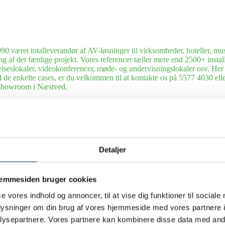
0 været totalleverandør af AV-løsninger til virksomheder, hoteller, mus
ng af det færdige projekt. Vores referencer tæller mere end 2500+ installa
elseslokaler, videokonferencer, møde- og undervisningslokaler osv. Her ka
til de enkelte cases, er du velkommen til at kontakte os på 5577 4030 
s showroom i Næstved.
veret og installeret mange forskellige AV-løsninger til en lang række hot
dning
Vi leverer teknikken til gode oplevelser. Siden 1990 har AV-Huset l
rtsklubber. Her kan du gå på opdagelse i udvalgte cases.
Detaljer
everet og installeret mange forskellige AV-løsninger til en lang række s
inger til erhvervslivet.
talleret mange forskellige AV-løsninger til en lang række kunder i udland
jemmesiden bruger cookies
le slags udlejningsopgaver fra store events til små arrangementer. Siden 
se vores indhold og annoncer, til at vise dig funktioner til sociale
dsnit af udvalgte cases.
oplysninger om din brug af vores hjemmeside med vores partnere i
ysepartnere. Vores partnere kan kombinere disse data med andr