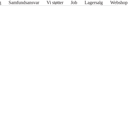
g
Samfundsansvar
Vi støtter
Job
Lagersalg
Webshop