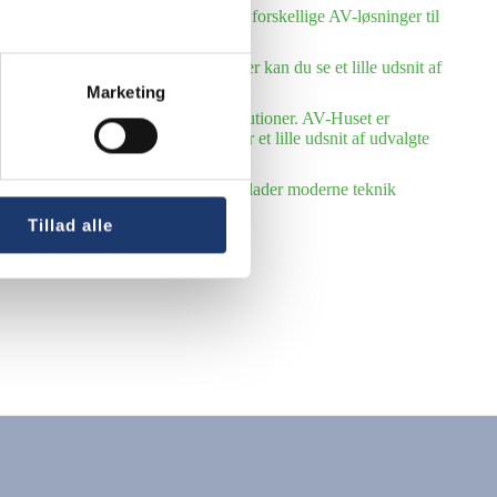
Huset leveret og installeret mange forskellige AV-løsninger til
ang række folke- og efterskoler. Her kan du se et lille udsnit af
Marketing
 række kommuner og offentlige institutioner. AV-Huset er
ystem for AV-løsninger. Her følger et lille udsnit af udvalgte
kirker, menigheds- og sognehuse. Vi lader moderne teknik
Tillad alle