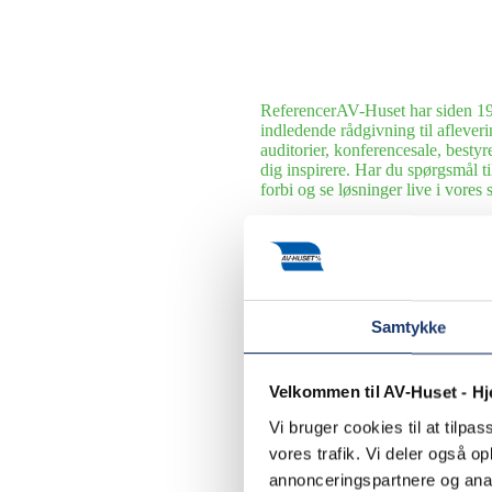
Referencer
AV-Huset har siden 199
indledende rådgivning til afleveri
auditorier, konferencesale, bestyr
dig inspirere. Har du spørgsmål 
forbi og se løsninger live i vore
Hoteller
Siden 1990 har AV-Huset le
udvalgte cases.
Museer, udstillinger og underhol
række museer, udstillinger og spo
Samtykke
Erhverv
Siden 1990 har AV-Huset l
om driftssikre kommunikationsløsn
Export
AV-Huset har leveret og ins
Velkommen til AV-Huset - H
Udlejning
I AV-Huset klarer vi al
Vi bruger cookies til at tilpas
privatkunder. Her følger et lille u
vores trafik. Vi deler også 
annonceringspartnere og anal