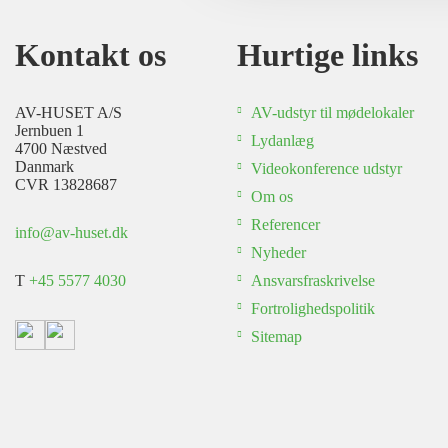
Kontakt os
Hurtige links
AV-HUSET A/S
AV-udstyr til mødelokaler
Jernbuen 1
Lydanlæg
4700 Næstved
Danmark
Videokonference udstyr
CVR 13828687
Om os
Referencer
info@av-huset.dk
Nyheder
T
+45 5577 4030
Ansvarsfraskrivelse
Fortrolighedspolitik
Sitemap