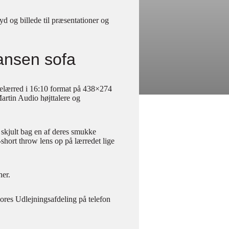
d og billede til præsentationer og
Hansen sofa
elærred i 16:10 format på 438×274
artin Audio højttalere og
n skjult bag en af deres smukke
hort throw lens op på lærredet lige
ner.
vores Udlejningsafdeling på telefon