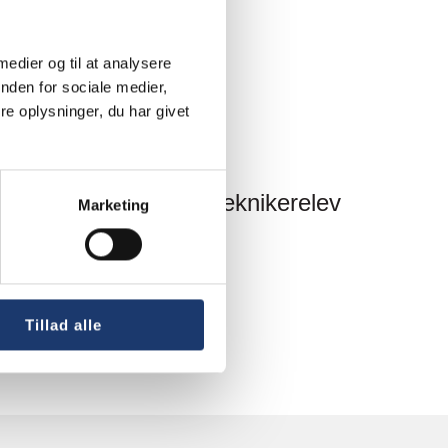
 medier og til at analysere
nden for sociale medier,
e oplysninger, du har givet
Nyheder
AV-Huset søger AV-teknikerelev
Marketing
Tillad alle