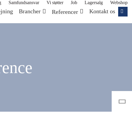
g
Samfundsansvar
Vi støtter
Job
Lagersalg
Webshop
jning
Brancher
Kontakt os
Referencer
rence