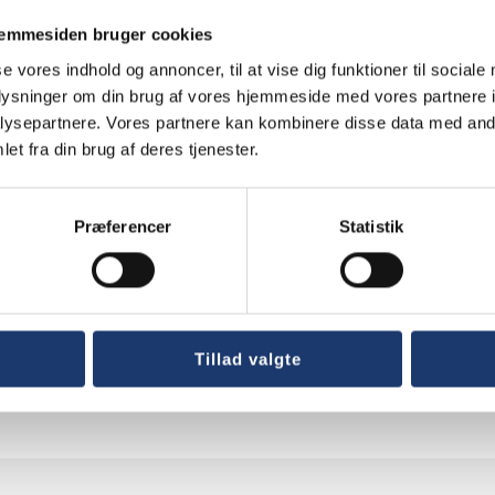
jemmesiden bruger cookies
se vores indhold og annoncer, til at vise dig funktioner til sociale
oplysninger om din brug af vores hjemmeside med vores partnere i
ysepartnere. Vores partnere kan kombinere disse data med andr
et fra din brug af deres tjenester.
Nyheder
AV-Huset søger regnskabsassistent og
Præferencer
Statistik
administrativ blæksprutte
Tillad valgte