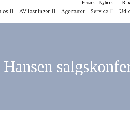
Forside
Nyheder
Blo
 os
AV-løsninger
Agenturer
Service
Udle
tz Hansen salgskonfe