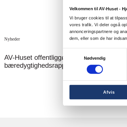
Velkommen til AV-Huset - H
Vi bruger cookies til at tilpas
vores trafik. Vi deler også 
annonceringspartnere og anal
dem, eller som de har indsaml
Nyheder
Samtykkevalg
AV-Huset offentliggør
Nødvendig
bæredygtighedsrapport for 2025
Afvis