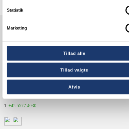
Statistik
Marketing
Kontakt os
Tillad alle
AV-HUSET A/S
Jernbuen 1
4700 Næstved
Tillad valgte
Danmark
CVR 13828687
Afvis
info@av-huset.dk
T
+45 5577 4030