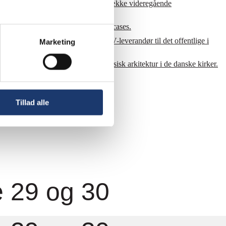
orskellige AV-løsninger til en lang række videregående
an du se et lille udsnit af udvalgte cases.
ioner. AV-Huset er godkendt som AV-leverandør til det offentlige i
Marketing
der moderne teknik mødes med klassisk arkitektur i de danske kirker.
Tillad alle
e 29 og 30