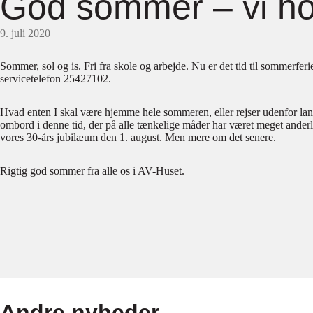
God sommer – vi hol
9. juli 2020
Sommer, sol og is. Fri fra skole og arbejde. Nu er det tid til sommerferi
servicetelefon 25427102.
Hvad enten I skal være hjemme hele sommeren, eller rejser udenfor lande
ombord i denne tid, der på alle tænkelige måder har været meget anderled
vores 30-års jubilæum den 1. august. Men mere om det senere.
Rigtig god sommer fra alle os i AV-Huset.
Andre nyheder