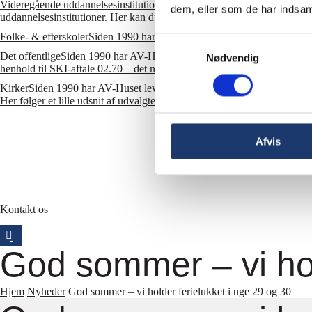
Videregående uddannelsesinstitutioner
AV-teknologi løfter skolers unde
dem, eller som de har indsaml
uddannelsesinstitutioner. Her kan du se et lille udsnit af udvalgte cases.
Folke- & efterskoler
Siden 1990 har AV-Huset leveret og installeret mange
Samtykkevalg
Det offentlige
Siden 1990 har AV-Huset leveret og installeret mange for
Nødvendig
henhold til SKI-aftale 02.70 – det nye dynamiske indkøbssystem for AV-l
Kirker
Siden 1990 har AV-Huset leveret og installeret mange forskellig
Her følger et lille udsnit af udvalgte cases.
Afvis
Kontakt os
God sommer – vi hol
Hjem
Nyheder
God sommer – vi holder ferielukket i uge 29 og 30