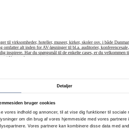
r til virksomheder, hoteller, museer, kirker, skoler osv. i både Danmark
g omfatter alt inden for AV-løsninger til bl.a. auditorier, konferencesa
de dig inspirere. Har du spørgsmål til de enkelte cases, er du velkommen
oom i Næstved.
 AV-løsninger til en lang række hoteller, hostels og kursuscentre. Her fø
evelser. Siden 1990 har AV-Huset leveret og installeret mange forskellig
Detaljer
e AV-løsninger til en lang række små og store virksomheder. Se et lille
jemmesiden bruger cookies
r til en lang række kunder i udlandet. Her følger et lille udsnit af udva
ents til små arrangementer. Siden 1990 har vi udlejet AV-udstyr til både e
se vores indhold og annoncer, til at vise dig funktioner til sociale
oplysninger om din brug af vores hjemmeside med vores partnere i
ysepartnere. Vores partnere kan kombinere disse data med andr