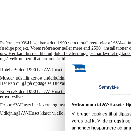
Referencer
AV-Huset har siden 1990 været totalleverandør af AV-løsninge
færdige projekt. Vores referencer tæller mere end 2500+ installationer o
osv. Her kan du se et lille udpluk af de løsninger, vi har leveret og la
også velkommen til at komme forbi og se løsninger live i vores showr
Hoteller
Siden 1990 har AV-Huset leveret og installeret mange forskellige
Museer, udstillinger og underholdning
Vi leverer teknikken til gode opl
Her kan du gå på opdagelse i udvalgte cases.
Samtykke
Erhverv
Siden 1990 har AV-Huset leveret og installeret mange forskellig
erhvervslivet.
Velkommen til AV-Huset - H
Export
AV-Huset har leveret og installeret mange forskellige AV-løsninge
Udlejning
I AV-Huset klarer vi alle slags udlejningsopgaver fra store ev
Vi bruger cookies til at tilpas
vores trafik. Vi deler også 
annonceringspartnere og anal