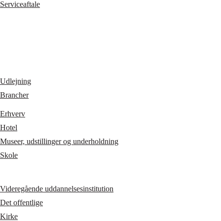
Serviceaftale
Udlejning
Brancher
Erhverv
Hotel
Museer, udstillinger og underholdning
Skole
Videregående uddannelsesinstitution
Det offentlige
Kirke