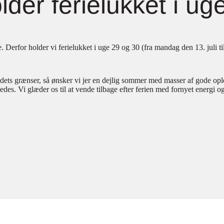
der ferielukket i ug
e. Derfor holder vi ferielukket i uge 29 og 30 (fra mandag den 13. juli t
ts grænser, så ønsker vi jer en dejlig sommer med masser af gode oplevel
es. Vi glæder os til at vende tilbage efter ferien med fornyet energi og