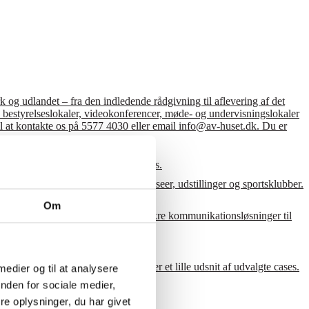
 og udlandet – fra den indledende rådgivning til aflevering af det
le, bestyrelseslokaler, videokonferencer, møde- og undervisningslokaler
 til at kontakte os på 5577 4030 eller email info@av-huset.dk. Du er
lger et lille udsnit af udvalgte cases.
e AV-løsninger til en lang række museer, udstillinger og sportsklubber.
Om
 udsnit af udvalgte cases om driftssikre kommunikationsløsninger til
lgte cases.
rhvervs- og privatkunder. Her følger et lille udsnit af udvalgte cases.
 medier og til at analysere
nden for sociale medier,
e oplysninger, du har givet