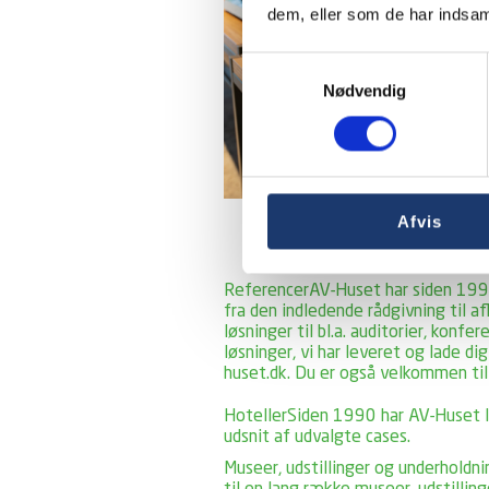
dem, eller som de har indsaml
Samtykkevalg
Nødvendig
Afvis
Referencer
AV-Huset har siden 1990
fra den indledende rådgivning til a
løsninger til bl.a. auditorier, konf
løsninger, vi har leveret og lade d
huset.dk. Du er også velkommen til
Hoteller
Siden 1990 har AV-Huset lev
udsnit af udvalgte cases.
Museer, udstillinger og underholdni