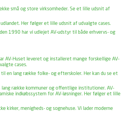
ække små og store virksomheder. Se et lille udsnit af
dlandet. Her følger et lille udsnit af udvalgte cases.
iden 1990 har vi udlejet AV-udstyr til både erhvervs- og
har AV-Huset leveret og installeret mange forskellige AV-
dvalgte cases.
il en lang række folke- og efterskoler. Her kan du se et
n lang række kommuner og offentlige institutioner. AV-
amiske indkøbssystem for AV-løsninger. Her følger et lille
kke kirker, menigheds- og sognehuse. Vi lader moderne