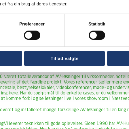
et fra din brug af deres tjenester.
Præferencer
Statistik
Tillad valgte
 været totalleverandør af AV-løsninger til virksomheder, hoteller
flevering af det færdige projekt. Vores referencer tæller mere e
erencesale, bestyrelseslokaler, videokonferencer, møde- og undervis
ig inspirere. Har du spørgsmål til de enkelte cases, er du velkom
 at komme forbi og se løsninger live i vores showroom i Næstved
eret og installeret mange forskellige AV-løsninger til en lang ræ
ng
Vi leverer teknikken til gode oplevelser. Siden 1990 har AV-Hu