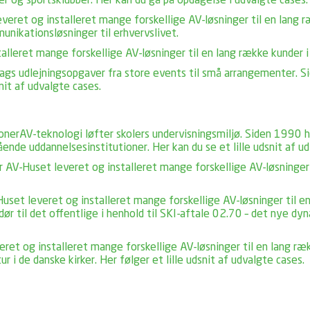
ger og sportsklubber. Her kan du gå på opdagelse i udvalgte cases.
eret og installeret mange forskellige AV-løsninger til en lang r
unikationsløsninger til erhvervslivet.
lleret mange forskellige AV-løsninger til en lang række kunder i u
slags udlejningsopgaver fra store events til små arrangementer. S
snit af udvalgte cases.
oner
AV-teknologi løfter skolers undervisningsmiljø. Siden 1990 
ående uddannelsesinstitutioner. Her kan du se et lille udsnit af u
 AV-Huset leveret og installeret mange forskellige AV-løsninger t
set leveret og installeret mange forskellige AV-løsninger til e
 til det offentlige i henhold til SKI-aftale 02.70 – det nye dyn
ret og installeret mange forskellige AV-løsninger til en lang ræ
 i de danske kirker. Her følger et lille udsnit af udvalgte cases.