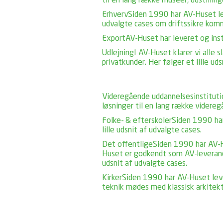
til en lang række museer, udstillin
Erhverv
Siden 1990 har AV-Huset lev
udvalgte cases om driftssikre komm
Export
AV-Huset har leveret og insta
Udlejning
I AV-Huset klarer vi alle 
privatkunder. Her følger et lille ud
Videregående uddannelsesinstituti
løsninger til en lang række videreg
Folke- & efterskoler
Siden 1990 har
lille udsnit af udvalgte cases.
Det offentlige
Siden 1990 har AV-Hu
Huset er godkendt som AV-leverandør
udsnit af udvalgte cases.
Kirker
Siden 1990 har AV-Huset leve
teknik mødes med klassisk arkitektur