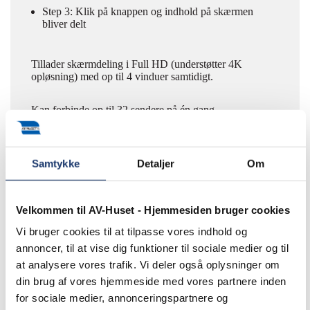
Step 3: Klik på knappen og indhold på skærmen
bliver delt
Tillader skærmdeling i Full HD (understøtter 4K
opløsning) med op til 4 vinduer samtidigt.
Kan forbinde op til 32 sendere på én gang.
Tilbud kr. 6.820,- ekskl. moms og fragt
Samtykke
Detaljer
Om
Velkommen til AV-Huset - Hjemmesiden bruger cookies
Interesseret?
Tag fat i os på telefon
5577 4030
eller
Vi bruger cookies til at tilpasse vores indhold og
email
info@av-huset.dk
.
annoncer, til at vise dig funktioner til sociale medier og til
at analysere vores trafik. Vi deler også oplysninger om
din brug af vores hjemmeside med vores partnere inden
for sociale medier, annonceringspartnere og