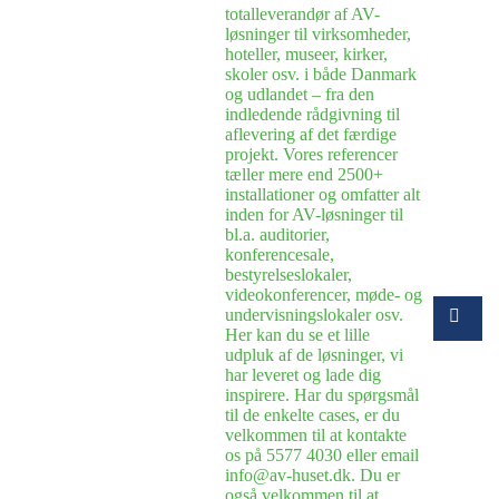
totalleverandør af AV-
løsninger til virksomheder,
hoteller, museer, kirker,
skoler osv. i både Danmark
og udlandet – fra den
indledende rådgivning til
aflevering af det færdige
projekt. Vores referencer
tæller mere end 2500+
installationer og omfatter alt
inden for AV-løsninger til
bl.a. auditorier,
konferencesale,
bestyrelseslokaler,
videokonferencer, møde- og
undervisningslokaler osv.
Her kan du se et lille
udpluk af de løsninger, vi
har leveret og lade dig
inspirere. Har du spørgsmål
til de enkelte cases, er du
velkommen til at kontakte
os på 5577 4030 eller email
info@av-huset.dk. Du er
også velkommen til at