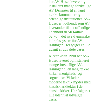
har AV-Huset leveret og
installeret mange forskellige
AV-løsninger til en lang
række kommuner og
offentlige institutioner. AV-
Huset er godkendt som AV-
leverandør til det offentlige
i henhold til SKI-aftale
02.70 – det nye dynamiske
indkøbssystem for AV-
løsninger. Her følger et lille
udsnit af udvalgte cases.
Kirker
Siden 1990 har AV-
Huset leveret og installeret
mange forskellige AV-
løsninger til en lang række
kirker, menigheds- og
sognehuse. Vi lader
moderne teknik mødes med
klassisk arkitektur i de
danske kirker. Her følger et
lille udsnit af udvalgte
cases.