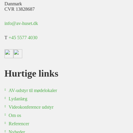
Danmark
CVR 13828687
info@av-huset.dk
T
+45 5577 4030
Hurtige links
AV-udstyr til mødelokaler
Lydanlæg
Videokonference udstyr
Om os
Referencer
Nyheder