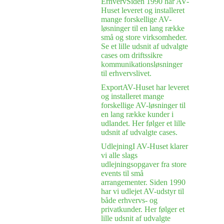
Erhverv
Siden 1990 har AV-
Huset leveret og installeret
mange forskellige AV-
løsninger til en lang række
små og store virksomheder.
Se et lille udsnit af udvalgte
cases om driftssikre
kommunikationsløsninger
til erhvervslivet.
Export
AV-Huset har leveret
og installeret mange
forskellige AV-løsninger til
en lang række kunder i
udlandet. Her følger et lille
udsnit af udvalgte cases.
Udlejning
I AV-Huset klarer
vi alle slags
udlejningsopgaver fra store
events til små
arrangementer. Siden 1990
har vi udlejet AV-udstyr til
både erhvervs- og
privatkunder. Her følger et
lille udsnit af udvalgte