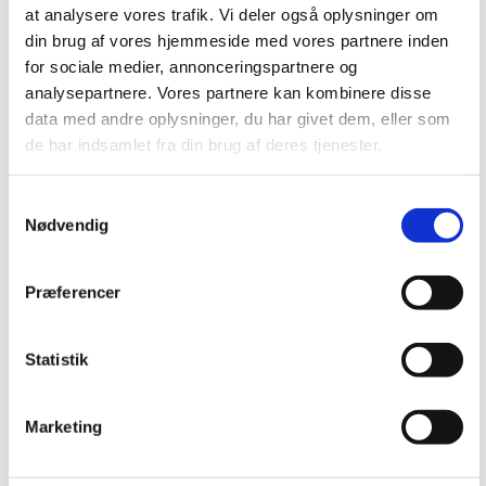
at analysere vores trafik. Vi deler også oplysninger om
din brug af vores hjemmeside med vores partnere inden
for sociale medier, annonceringspartnere og
analysepartnere. Vores partnere kan kombinere disse
data med andre oplysninger, du har givet dem, eller som
de har indsamlet fra din brug af deres tjenester.
Samtykkevalg
Nødvendig
Nyheder
Præferencer
AV-Huset offentliggør
Statistik
bæredygtighedsrapport for 2025
Marketing