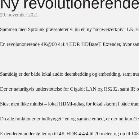
Ny revolutionerende
29. november 2021
Sammen med Sprolink præsenterer vi nu en ny ”schweizerkniv” LK-HBT
En revolutionerende 4K@60 4:4:4 HDR HDBaseT Extender, hvor samm
Samtidig er der både lokal audio deembedding og embedding, samt tra
Der er naturligvis understøttelse for Gigabit LAN og RS232, samt IR o
Sidst men ikke mindst – lokal HDMI-udtag for lokal skærm i både trans
Da alle funktioner er indbygget i én og samme enhed, er der nu kun ét 
Extenderen understøtter op til 4K HDR 4:4:4 til 70 meter, og op til 108