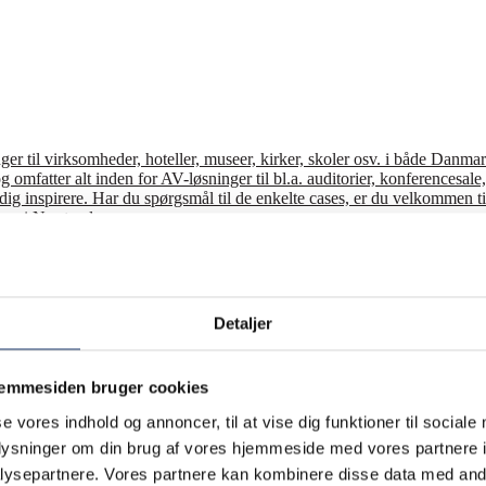
r til virksomheder, hoteller, museer, kirker, skoler osv. i både Danmark
g omfatter alt inden for AV-løsninger til bl.a. auditorier, konferencesa
de dig inspirere. Har du spørgsmål til de enkelte cases, er du velkommen
oom i Næstved.
 AV-løsninger til en lang række hoteller, hostels og kursuscentre. Her fø
evelser. Siden 1990 har AV-Huset leveret og installeret mange forskellig
Detaljer
e AV-løsninger til en lang række små og store virksomheder. Se et lille
jemmesiden bruger cookies
r til en lang række kunder i udlandet. Her følger et lille udsnit af udva
ents til små arrangementer. Siden 1990 har vi udlejet AV-udstyr til både e
se vores indhold og annoncer, til at vise dig funktioner til sociale
oplysninger om din brug af vores hjemmeside med vores partnere i
ysepartnere. Vores partnere kan kombinere disse data med andr