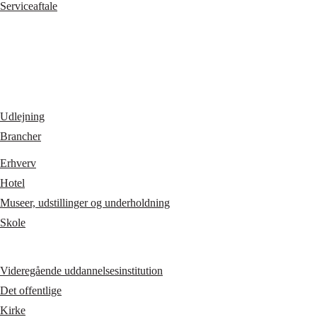
Serviceaftale
Udlejning
Brancher
Erhverv
Hotel
Museer, udstillinger og underholdning
Skole
Videregående uddannelsesinstitution
Det offentlige
Kirke