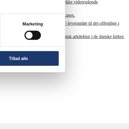
orskellige AV-løsninger til en lang række videregående
an du se et lille udsnit af udvalgte cases.
ioner. AV-Huset er godkendt som AV-leverandør til det offentlige i
Marketing
der moderne teknik mødes med klassisk arkitektur i de danske kirker.
Tillad alle