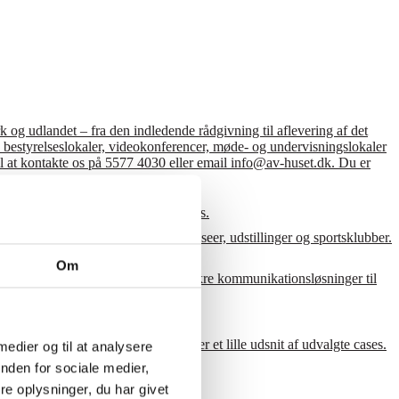
 og udlandet – fra den indledende rådgivning til aflevering af det
le, bestyrelseslokaler, videokonferencer, møde- og undervisningslokaler
 til at kontakte os på 5577 4030 eller email info@av-huset.dk. Du er
lger et lille udsnit af udvalgte cases.
e AV-løsninger til en lang række museer, udstillinger og sportsklubber.
Om
 udsnit af udvalgte cases om driftssikre kommunikationsløsninger til
lgte cases.
rhvervs- og privatkunder. Her følger et lille udsnit af udvalgte cases.
 medier og til at analysere
nden for sociale medier,
e oplysninger, du har givet