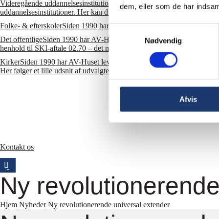
Videregående uddannelsesinstitutioner
AV-teknologi løfter skolers unde
dem, eller som de har indsaml
uddannelsesinstitutioner. Her kan du se et lille udsnit af udvalgte cases.
Folke- & efterskoler
Siden 1990 har AV-Huset leveret og installeret mange
Samtykkevalg
Det offentlige
Siden 1990 har AV-Huset leveret og installeret mange for
Nødvendig
henhold til SKI-aftale 02.70 – det nye dynamiske indkøbssystem for AV-l
Kirker
Siden 1990 har AV-Huset leveret og installeret mange forskellig
Her følger et lille udsnit af udvalgte cases.
Afvis
Kontakt os
Ny revolutionerende
Hjem
Nyheder
Ny revolutionerende universal extender