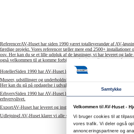
Referencer
AV-Huset har siden 1990 været totalleverandør af AV-løsninge
færdige projekt. Vores referencer tæller mere end 2500+ installationer o
osv. Her kan du se et lille udpluk af de løsninger, vi har leveret og la
også velkommen til at komme forbi og se løsninger live i vores showr
Hoteller
Siden 1990 har AV-Huset leveret og installeret mange forskellige
Museer, udstillinger og underholdning
Vi leverer teknikken til gode opl
Her kan du gå på opdagelse i udvalgte cases.
Samtykke
Erhverv
Siden 1990 har AV-Huset leveret og installeret mange forskellig
erhvervslivet.
Velkommen til AV-Huset - H
Export
AV-Huset har leveret og installeret mange forskellige AV-løsninge
Udlejning
I AV-Huset klarer vi alle slags udlejningsopgaver fra store ev
Vi bruger cookies til at tilpas
vores trafik. Vi deler også 
annonceringspartnere og anal