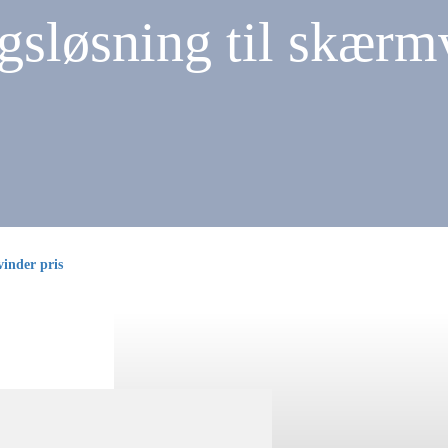
gsløsning til skær
inder pris