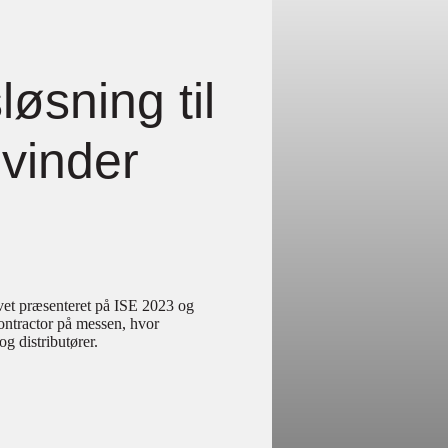
øsning til
vinder
t præsenteret på ISE 2023 og
ontractor på messen, hvor
g distributører.