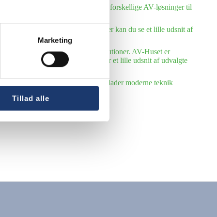
Huset leveret og installeret mange forskellige AV-løsninger til
ang række folke- og efterskoler. Her kan du se et lille udsnit af
Marketing
 række kommuner og offentlige institutioner. AV-Huset er
ystem for AV-løsninger. Her følger et lille udsnit af udvalgte
kirker, menigheds- og sognehuse. Vi lader moderne teknik
Tillad alle