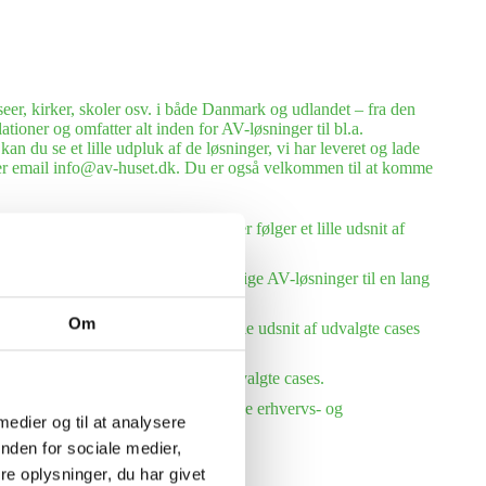
eer, kirker, skoler osv. i både Danmark og udlandet – fra den
tioner og omfatter alt inden for AV-løsninger til bl.a.
n du se et lille udpluk af de løsninger, vi har leveret og lade
eller email info@av-huset.dk. Du er også velkommen til at komme
eller, hostels og kursuscentre. Her følger et lille udsnit af
everet og installeret mange forskellige AV-løsninger til en lang
Om
må og store virksomheder. Se et lille udsnit af udvalgte cases
et. Her følger et lille udsnit af udvalgte cases.
1990 har vi udlejet AV-udstyr til både erhvervs- og
 medier og til at analysere
nden for sociale medier,
e oplysninger, du har givet