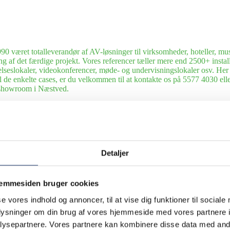
0 været totalleverandør af AV-løsninger til virksomheder, hoteller, mus
ng af det færdige projekt. Vores referencer tæller mere end 2500+ installa
elseslokaler, videokonferencer, møde- og undervisningslokaler osv. Her ka
til de enkelte cases, er du velkommen til at kontakte os på 5577 4030 
s showroom i Næstved.
veret og installeret mange forskellige AV-løsninger til en lang række hot
dning
Vi leverer teknikken til gode oplevelser. Siden 1990 har AV-Huset l
rtsklubber. Her kan du gå på opdagelse i udvalgte cases.
Detaljer
everet og installeret mange forskellige AV-løsninger til en lang række s
inger til erhvervslivet.
talleret mange forskellige AV-løsninger til en lang række kunder i udland
jemmesiden bruger cookies
le slags udlejningsopgaver fra store events til små arrangementer. Siden 
se vores indhold og annoncer, til at vise dig funktioner til sociale
dsnit af udvalgte cases.
oplysninger om din brug af vores hjemmeside med vores partnere i
ysepartnere. Vores partnere kan kombinere disse data med andr