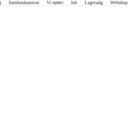
g
Samfundsansvar
Vi støtter
Job
Lagersalg
Webshop