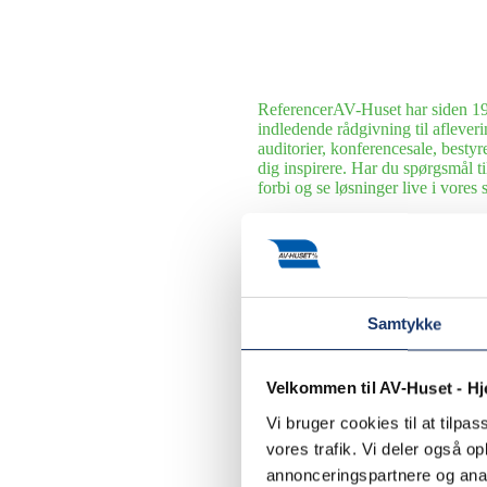
Referencer
AV-Huset har siden 199
indledende rådgivning til afleveri
auditorier, konferencesale, bestyr
dig inspirere. Har du spørgsmål 
forbi og se løsninger live i vore
Hoteller
Siden 1990 har AV-Huset le
udvalgte cases.
Museer, udstillinger og underhol
række museer, udstillinger og spo
Samtykke
Erhverv
Siden 1990 har AV-Huset l
om driftssikre kommunikationsløsn
Export
AV-Huset har leveret og ins
Velkommen til AV-Huset - H
Udlejning
I AV-Huset klarer vi al
Vi bruger cookies til at tilpas
privatkunder. Her følger et lille u
vores trafik. Vi deler også 
annonceringspartnere og anal