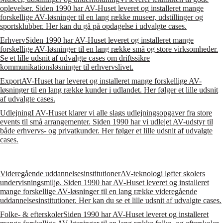
oplevelser. Siden 1990 har AV-Huset leveret og installeret mange
forskellige AV-løsninger til en lang række museer, udstillinger og
sportsklubber. Her kan du gå på opdagelse i udvalgte cases.
Erhverv
Siden 1990 har AV-Huset leveret og installeret mange
forskellige AV-løsninger til en lang række små og store virksomheder.
Se et lille udsnit af udvalgte cases om driftssikre
kommunikationsløsninger til erhvervslivet.
Export
AV-Huset har leveret og installeret mange forskellige AV-
løsninger til en lang række kunder i udlandet. Her følger et lille udsnit
af udvalgte cases.
Udlejning
I AV-Huset klarer vi alle slags udlejningsopgaver fra store
events til små arrangementer. Siden 1990 har vi udlejet AV-udstyr til
både erhvervs- og privatkunder. Her følger et lille udsnit af udvalgte
cases.
Videregående uddannelsesinstitutioner
AV-teknologi løfter skolers
undervisningsmiljø. Siden 1990 har AV-Huset leveret og installeret
mange forskellige AV-løsninger til en lang række videregående
uddannelsesinstitutioner. Her kan du se et lille udsnit af udvalgte cases.
Folke- & efterskoler
Siden 1990 har AV-Huset leveret og installeret