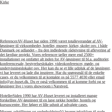
Kirke
Referencer
AV-Huset har siden 1990 været totalleverandør af AV-
løsninger til virksomheder, hoteller, museer, kirker, skoler osv. i både
Danmark og udlandet – fra den indledende rådgivning til aflevering af
det færdige projekt. Vores referencer tæller mere end 2500+
installationer og omfatter alt inden for AV-løsninger til bl.a. auditorier,
konferencesale, bestyrelseslokaler, videokonferencer, møde- og
undervisningslokaler osv. Her kan du se et lille udpluk af de løsninger,
vi har leveret og lade dig inspirere. Har du spørgsmål til de enkelte
cases, er du velkommen til at kontakte os på 5577 4030 eller email
info@av-huset.dk. Du er også velkommen til at komme forbi og se
løsninger live i vores showroom i Næstved.
Hoteller
Siden 1990 har AV-Huset leveret og installeret mange
forskellige AV-løsninger til en lang række hoteller, hostels og
kursuscentre. Her følger et lille udsnit af udvalgte cases.
Museer, udstillinger og underholdning
Vi leverer teknikken til gode