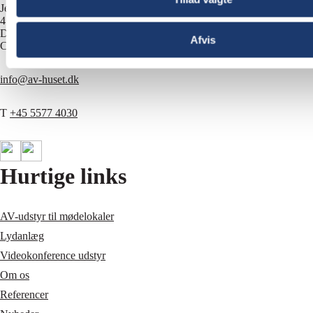
Jernbuen 1
4700 Næstved
Danmark
Afvis
CVR 13828687
info@av-huset.dk
T
+45 5577 4030
Hurtige links
AV-udstyr til mødelokaler
Lydanlæg
Videokonference udstyr
Om os
Referencer