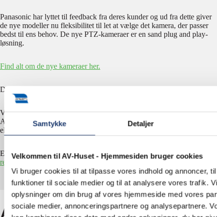
Panasonic har lyttet til feedback fra deres kunder og ud fra dette giver
de nye modeller nu fleksibilitet til let at vælge det kamera, der passer
bedst til ens behov. De nye PTZ-kameraer er en sand plug and play-
løsning.
Find alt om de nye kameraer her.
De nye modeller er netop kommet hjem.
Vil du høre mere om Panasonics nye 4K PTZ-kameraer AW-UE40,
AW-UE50 og AW-UE80, kan du kontakte os på telefon
5577 4030
Samtykke
Detaljer
eller mail
info@av-huset.dk
.
Er du forhandler? Kontakt René Lovén på telefon
2542 7136
eller mail
Velkommen til AV-Huset - Hjemmesiden bruger cookies
renel@av-huset.dk
.
Vi bruger cookies til at tilpasse vores indhold og annoncer, til
funktioner til sociale medier og til at analysere vores trafik. 
oplysninger om din brug af vores hjemmeside med vores part
sociale medier, annonceringspartnere og analysepartnere. V
Andre nyheder