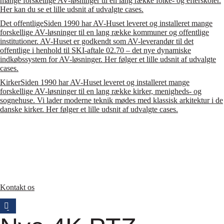
mange forskellige AV-løsninger til en lang række folke- og efterskoler.
Her kan du se et lille udsnit af udvalgte cases.
Det offentlige
Siden 1990 har AV-Huset leveret og installeret mange
forskellige AV-løsninger til en lang række kommuner og offentlige
institutioner. AV-Huset er godkendt som AV-leverandør til det
offentlige i henhold til SKI-aftale 02.70 – det nye dynamiske
indkøbssystem for AV-løsninger. Her følger et lille udsnit af udvalgte
cases.
Kirker
Siden 1990 har AV-Huset leveret og installeret mange
forskellige AV-løsninger til en lang række kirker, menigheds- og
sognehuse. Vi lader moderne teknik mødes med klassisk arkitektur i de
danske kirker. Her følger et lille udsnit af udvalgte cases.
Kontakt os