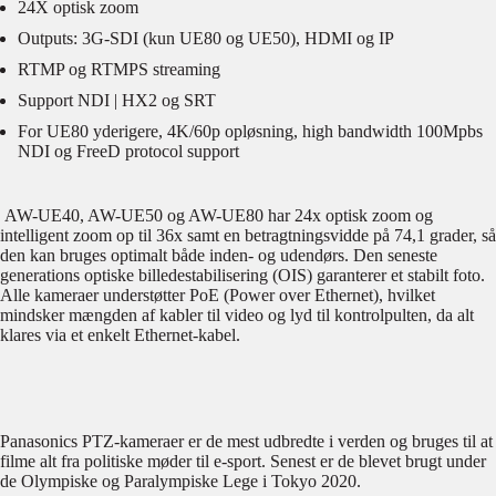
24X optisk zoom
Outputs: 3G-SDI (kun UE80 og UE50), HDMI og IP
RTMP og RTMPS streaming
Support NDI | HX2 og SRT
For UE80 yderigere, 4K/60p opløsning, high bandwidth 100Mpbs
NDI og FreeD protocol support
AW-UE40, AW-UE50 og AW-UE80 har 24x optisk zoom og
intelligent zoom op til 36x samt en betragtningsvidde på 74,1 grader, så
den kan bruges optimalt både inden- og udendørs. Den seneste
generations optiske billedestabilisering (OIS) garanterer et stabilt foto.
Alle kameraer understøtter PoE (Power over Ethernet), hvilket
mindsker mængden af kabler til video og lyd til kontrolpulten, da alt
klares via et enkelt Ethernet-kabel.
Panasonics PTZ-kameraer er de mest udbredte i verden og bruges til at
filme alt fra politiske møder til e-sport. Senest er de blevet brugt under
de Olympiske og Paralympiske Lege i Tokyo 2020.