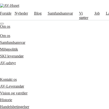
Forside
Nyheder
Blog
Samfundsansvar
Vi
Job
L
støtter
Om os
Om os
Samfundsansvar
Miljøpolitik
SKI leverandør
AV-udstyr
Kontakt os
AV-Leverandør
Vision og værdier
Historie
Handelsbetingelser