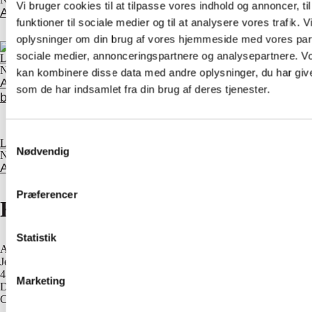
Vi bruger cookies til at tilpasse vores indhold og annoncer, til
AV-Huset offentliggør bæredygtighedsrapport for 2025
funktioner til sociale medier og til at analysere vores trafik. 
oplysninger om din brug af vores hjemmeside med vores part
sociale medier, annonceringspartnere og analysepartnere. V
Læs nyhed
Nyheder
kan kombinere disse data med andre oplysninger, du har give
AV-Huset søger regnskabsassistent og administrativ
som de har indsamlet fra din brug af deres tjenester.
blæksprutte
Samtykkevalg
Læs nyhed
Nødvendig
Nyheder
AV-Huset søger AV-teknikerelev
Præferencer
Kontakt os
Statistik
AV-HUSET A/S
Jernbuen 1
4700 Næstved
Marketing
Danmark
CVR 13828687