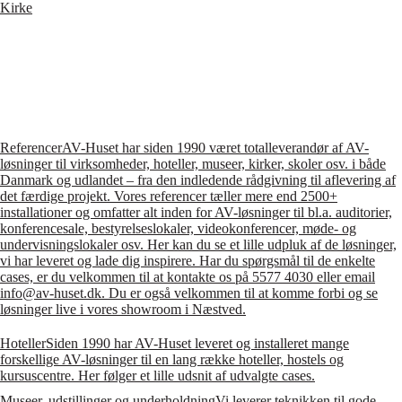
Kirke
Referencer
AV-Huset har siden 1990 været totalleverandør af AV-
løsninger til virksomheder, hoteller, museer, kirker, skoler osv. i både
Danmark og udlandet – fra den indledende rådgivning til aflevering af
det færdige projekt. Vores referencer tæller mere end 2500+
installationer og omfatter alt inden for AV-løsninger til bl.a. auditorier,
konferencesale, bestyrelseslokaler, videokonferencer, møde- og
undervisningslokaler osv. Her kan du se et lille udpluk af de løsninger,
vi har leveret og lade dig inspirere. Har du spørgsmål til de enkelte
cases, er du velkommen til at kontakte os på 5577 4030 eller email
info@av-huset.dk. Du er også velkommen til at komme forbi og se
løsninger live i vores showroom i Næstved.
Hoteller
Siden 1990 har AV-Huset leveret og installeret mange
forskellige AV-løsninger til en lang række hoteller, hostels og
kursuscentre. Her følger et lille udsnit af udvalgte cases.
Museer, udstillinger og underholdning
Vi leverer teknikken til gode