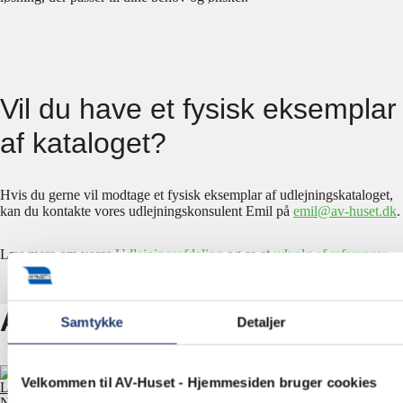
Vil du have et fysisk eksemplar
af kataloget?
Hvis du gerne vil modtage et fysisk eksemplar af udlejningskataloget,
kan du kontakte vores udlejningskonsulent Emil på
emil@av-huset.dk
.
Læs mere om vores
Udlejningsafdeling
og se et
udvalg af referencer
.
Andre nyheder
Samtykke
Detaljer
Velkommen til AV-Huset - Hjemmesiden bruger cookies
Læs nyhed
Nyheder