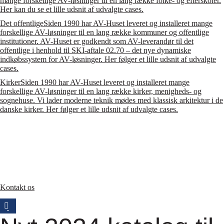
mange forskellige AV-løsninger til en lang række folke- og efterskoler.
Her kan du se et lille udsnit af udvalgte cases.
Det offentlige
Siden 1990 har AV-Huset leveret og installeret mange
forskellige AV-løsninger til en lang række kommuner og offentlige
institutioner. AV-Huset er godkendt som AV-leverandør til det
offentlige i henhold til SKI-aftale 02.70 – det nye dynamiske
indkøbssystem for AV-løsninger. Her følger et lille udsnit af udvalgte
cases.
Kirker
Siden 1990 har AV-Huset leveret og installeret mange
forskellige AV-løsninger til en lang række kirker, menigheds- og
sognehuse. Vi lader moderne teknik mødes med klassisk arkitektur i de
danske kirker. Her følger et lille udsnit af udvalgte cases.
Kontakt os