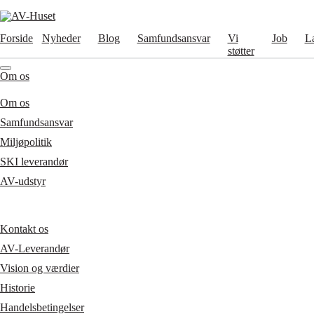
Forside
Nyheder
Blog
Samfundsansvar
Vi
Job
L
støtter
Om os
Om os
Samfundsansvar
Miljøpolitik
SKI leverandør
AV-udstyr
Kontakt os
AV-Leverandør
Vision og værdier
Historie
Handelsbetingelser