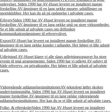
oplevelser. Siden 1990 har AV-Huset leveret og installeret mange
forskellige AV-løsninger til en lang række museer, udstillinger og
sportsklubber. Her kan du gå på opdagelse i udvalgte cases.
Erhverv
Siden 1990 har AV-Huset leveret og installeret mange
forskellige AV-løsninger til en lang række små og store virksomheder.
Se et lille udsnit af udvalgte cases om driftssikre
kommunikationsløsninger til erhvervslivet.
Export
AV-Huset har leveret og installeret mange forskellige AV-
løsninger til en lang række kunder i udlandet. Her følger et lille udsnit
af udvalgte cases.
Udlejning
I AV-Huset klarer vi alle slags udlejningsopgaver fra store
events til små arrangementer. Siden 1990 har vi udlejet AV-udstyr til
både erhvervs- og privatkunder. Her følger et lille udsnit af udvalgte
cases.
Videregående uddannelsesinstitutioner
AV-teknologi løfter skolers
undervisningsmiljø. Siden 1990 har AV-Huset leveret og installeret
mange forskellige AV-løsninger til en lang række videregående
uddannelsesinstitutioner. Her kan du se et lille udsnit af udvalgte cases.
Folke- & efterskoler
Siden 1990 har AV-Huset leveret og installeret