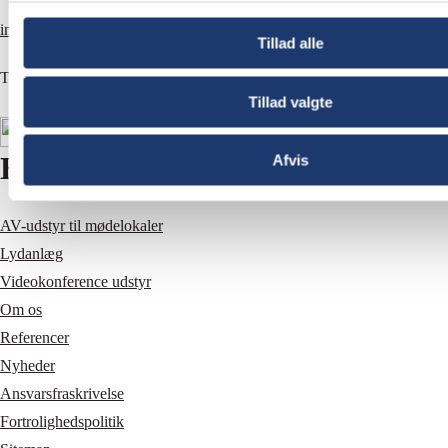
info@av-huset.dk
Tillad alle
T
+45 5577 4030
Tillad valgte
Hurtige links
Afvis
AV-udstyr til mødelokaler
Lydanlæg
Videokonference udstyr
Om os
Referencer
Nyheder
Ansvarsfraskrivelse
Fortrolighedspolitik