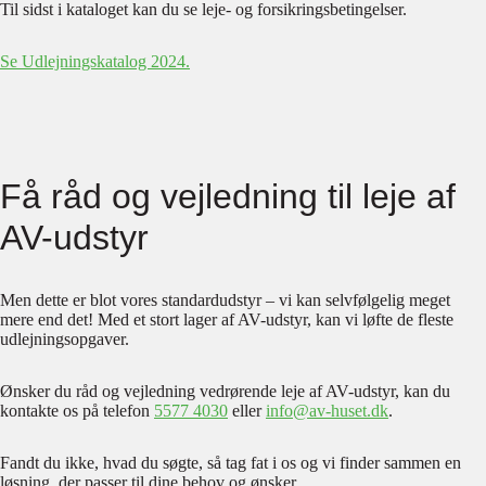
Til sidst i kataloget kan du se leje- og forsikringsbetingelser.
Se Udlejningskatalog 2024.
Få råd og vejledning til leje af
AV-udstyr
Men dette er blot vores standardudstyr – vi kan selvfølgelig meget
mere end det! Med et stort lager af AV-udstyr, kan vi løfte de fleste
udlejningsopgaver.
Ønsker du råd og vejledning vedrørende leje af AV-udstyr, kan du
kontakte os på telefon
5577 4030
eller
info@av-huset.dk
.
Fandt du ikke, hvad du søgte, så tag fat i os og vi finder sammen en
løsning, der passer til dine behov og ønsker.