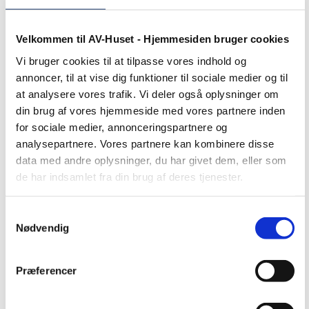
Nyheder
Velkommen til AV-Huset - Hjemmesiden bruger cookies
Vi bruger cookies til at tilpasse vores indhold og
AV-Huset offentliggør
annoncer, til at vise dig funktioner til sociale medier og til
bæredygtighedsrapport for 2025
at analysere vores trafik. Vi deler også oplysninger om
din brug af vores hjemmeside med vores partnere inden
for sociale medier, annonceringspartnere og
analysepartnere. Vores partnere kan kombinere disse
data med andre oplysninger, du har givet dem, eller som
de har indsamlet fra din brug af deres tjenester.
Samtykkevalg
Nødvendig
Præferencer