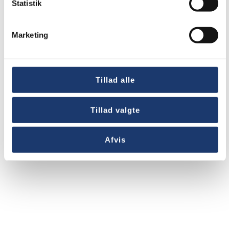
Statistik
Marketing
Nyheder
AV-Huset søger regnskabsassistent
Tillad alle
og administrativ blæksprutte
Tillad valgte
Afvis