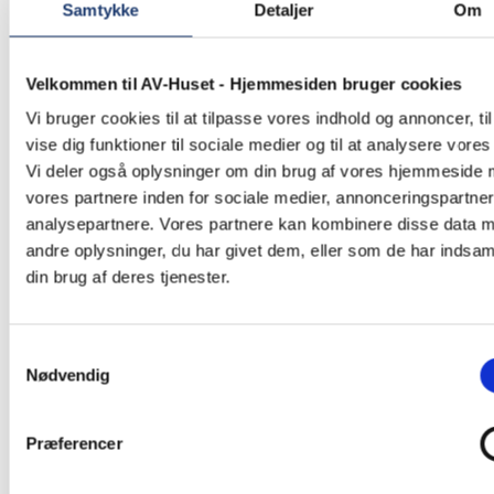
Samtykke
Detaljer
Om
Kræftens Bekæmpelse. Virksomheden ligger i Næstved
og vi er i dag 25 medarbejdere.
Velkommen til AV-Huset - Hjemmesiden bruger cookies
Du kan læse mere om AV-Huset her på hjemmesiden
eller på
LinkedIn
og
Facebook
.
Vi bruger cookies til at tilpasse vores indhold og annoncer, til
vise dig funktioner til sociale medier og til at analysere vores 
Vi deler også oplysninger om din brug af vores hjemmeside
vores partnere inden for sociale medier, annonceringspartne
analysepartnere. Vores partnere kan kombinere disse data 
andre oplysninger, du har givet dem, eller som de har indsaml
din brug af deres tjenester.
Samtykkevalg
Nødvendig
Præferencer