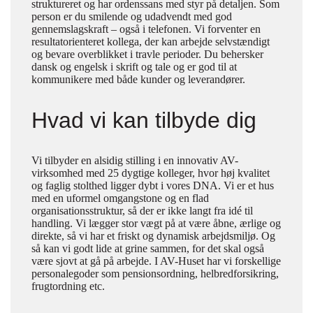
struktureret og har ordenssans med styr på detaljen. Som
person er du smilende og udadvendt med god
gennemslagskraft – også i telefonen. Vi forventer en
resultatorienteret kollega, der kan arbejde selvstændigt
og bevare overblikket i travle perioder. Du behersker
dansk og engelsk i skrift og tale og er god til at
kommunikere med både kunder og leverandører.
Hvad vi kan tilbyde dig
Vi tilbyder en alsidig stilling i en innovativ AV-
virksomhed med 25 dygtige kolleger, hvor høj kvalitet
og faglig stolthed ligger dybt i vores DNA. Vi er et hus
med en uformel omgangstone og en flad
organisationsstruktur, så der er ikke langt fra idé til
handling. Vi lægger stor vægt på at være åbne, ærlige og
direkte, så vi har et friskt og dynamisk arbejdsmiljø. Og
så kan vi godt lide at grine sammen, for det skal også
være sjovt at gå på arbejde. I AV-Huset har vi forskellige
personalegoder som pensionsordning, helbredforsikring,
frugtordning etc.