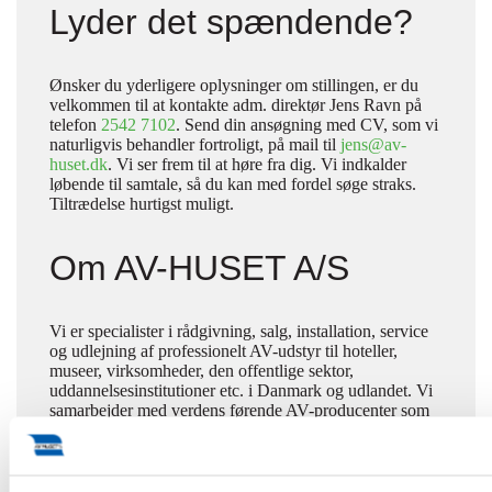
Lyder det spændende?
Ønsker du yderligere oplysninger om stillingen, er du
velkommen til at kontakte adm. direktør Jens Ravn på
telefon
2542 7102
. Send din ansøgning med CV, som vi
naturligvis behandler fortroligt, på mail til
jens@av-
huset.dk
. Vi ser frem til at høre fra dig. Vi indkalder
løbende til samtale, så du kan med fordel søge straks.
Tiltrædelse hurtigst muligt.
Om AV-HUSET A/S
Vi er specialister i rådgivning, salg, installation, service
og udlejning af professionelt AV-udstyr til hoteller,
museer, virksomheder, den offentlige sektor,
uddannelsesinstitutioner etc. i Danmark og udlandet. Vi
samarbejder med verdens førende AV-producenter som
Panasonic og Bosch og har været i branchen siden 1990.
Vi har tilsluttet os FNs Global Compact vedr. anti-
korruption, menneskerettigheder etc. og vi støtter
organisationer som WWF Verdensnaturfonden og