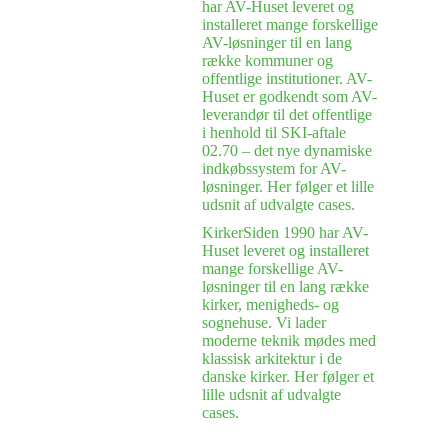
har AV-Huset leveret og
installeret mange forskellige
AV-løsninger til en lang
række kommuner og
offentlige institutioner. AV-
Huset er godkendt som AV-
leverandør til det offentlige
i henhold til SKI-aftale
02.70 – det nye dynamiske
indkøbssystem for AV-
løsninger. Her følger et lille
udsnit af udvalgte cases.
Kirker
Siden 1990 har AV-
Huset leveret og installeret
mange forskellige AV-
løsninger til en lang række
kirker, menigheds- og
sognehuse. Vi lader
moderne teknik mødes med
klassisk arkitektur i de
danske kirker. Her følger et
lille udsnit af udvalgte
cases.