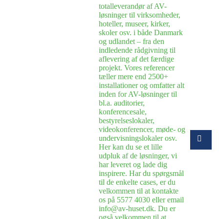
totalleverandør af AV-
løsninger til virksomheder,
hoteller, museer, kirker,
skoler osv. i både Danmark
og udlandet – fra den
indledende rådgivning til
aflevering af det færdige
projekt. Vores referencer
tæller mere end 2500+
installationer og omfatter alt
inden for AV-løsninger til
bl.a. auditorier,
konferencesale,
bestyrelseslokaler,
videokonferencer, møde- og
undervisningslokaler osv.
Her kan du se et lille
udpluk af de løsninger, vi
har leveret og lade dig
inspirere. Har du spørgsmål
til de enkelte cases, er du
velkommen til at kontakte
os på 5577 4030 eller email
info@av-huset.dk. Du er
også velkommen til at