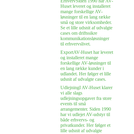
Erhverv
Siden 1990 har AV-
Huset leveret og installeret
mange forskellige AV-
løsninger til en lang række
små og store virksomheder.
Se et lille udsnit af udvalgte
cases om driftssikre
kommunikationsløsninger
til erhvervslivet.
Export
AV-Huset har leveret
og installeret mange
forskellige AV-løsninger til
en lang række kunder i
udlandet. Her følger et lille
udsnit af udvalgte cases.
Udlejning
I AV-Huset klarer
vi alle slags
udlejningsopgaver fra store
events til små
arrangementer. Siden 1990
har vi udlejet AV-udstyr til
både erhvervs- og
privatkunder. Her følger et
lille udsnit af udvalgte