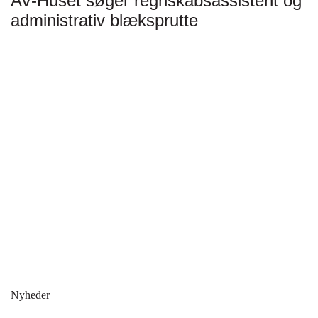
AV-Huset søger regnskabsassistent og
administrativ blæksprutte
Nyheder