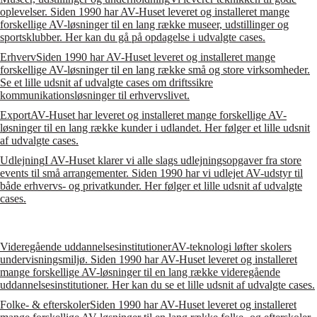
oplevelser. Siden 1990 har AV-Huset leveret og installeret mange
forskellige AV-løsninger til en lang række museer, udstillinger og
sportsklubber. Her kan du gå på opdagelse i udvalgte cases.
Erhverv
Siden 1990 har AV-Huset leveret og installeret mange
forskellige AV-løsninger til en lang række små og store virksomheder.
Se et lille udsnit af udvalgte cases om driftssikre
kommunikationsløsninger til erhvervslivet.
Export
AV-Huset har leveret og installeret mange forskellige AV-
løsninger til en lang række kunder i udlandet. Her følger et lille udsnit
af udvalgte cases.
Udlejning
I AV-Huset klarer vi alle slags udlejningsopgaver fra store
events til små arrangementer. Siden 1990 har vi udlejet AV-udstyr til
både erhvervs- og privatkunder. Her følger et lille udsnit af udvalgte
cases.
Videregående uddannelsesinstitutioner
AV-teknologi løfter skolers
undervisningsmiljø. Siden 1990 har AV-Huset leveret og installeret
mange forskellige AV-løsninger til en lang række videregående
uddannelsesinstitutioner. Her kan du se et lille udsnit af udvalgte cases.
Folke- & efterskoler
Siden 1990 har AV-Huset leveret og installeret