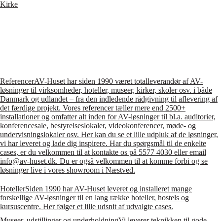
Kirke
Referencer
AV-Huset har siden 1990 været totalleverandør af AV-
løsninger til virksomheder, hoteller, museer, kirker, skoler osv. i både
Danmark og udlandet – fra den indledende rådgivning til aflevering af
det færdige projekt. Vores referencer tæller mere end 2500+
installationer og omfatter alt inden for AV-løsninger til bl.a. auditorier,
konferencesale, bestyrelseslokaler, videokonferencer, møde- og
undervisningslokaler osv. Her kan du se et lille udpluk af de løsninger,
vi har leveret og lade dig inspirere. Har du spørgsmål til de enkelte
cases, er du velkommen til at kontakte os på 5577 4030 eller email
info@av-huset.dk. Du er også velkommen til at komme forbi og se
løsninger live i vores showroom i Næstved.
Hoteller
Siden 1990 har AV-Huset leveret og installeret mange
forskellige AV-løsninger til en lang række hoteller, hostels og
kursuscentre. Her følger et lille udsnit af udvalgte cases.
Museer, udstillinger og underholdning
Vi leverer teknikken til gode