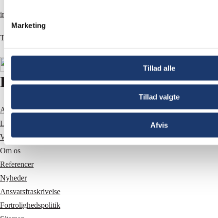
info@av-huset.dk
Marketing
T
+45 5577 4030
Tillad alle
Hurtige links
Tillad valgte
AV-udstyr til mødelokaler
Lydanlæg
Afvis
Videokonference udstyr
Om os
Referencer
Nyheder
Ansvarsfraskrivelse
Fortrolighedspolitik