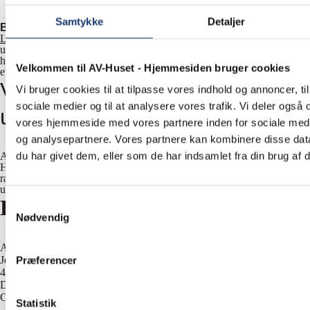
Samtykke
Detaljer
Bemærk:
Vi har lukket vores udlejningsafdeling pr. 1. april 2025.
Læs mere om udlejning her.
I AV-Huset klarer vi alle slags
udlejningsopgaver fra store events til små arrangementer. Siden 1990
har vi udlejet AV-udstyr til både erhvervs- og privatkunder. Her følger
Velkommen til AV-Huset - Hjemmesiden bruger cookies
et lille udsnit af udvalgte cases.
Videregående
Vi bruger cookies til at tilpasse vores indhold og annoncer, til 
sociale medier og til at analysere vores trafik. Vi deler også
uddannelsesinstitutioner
vores hjemmeside med vores partnere inden for sociale med
og analysepartnere. Vores partnere kan kombinere disse dat
du har givet dem, eller som de har indsamlet fra din brug af d
AV-teknologi løfter skolers undervisningsmiljø. Siden 1990 har AV-
Huset leveret og installeret mange forskellige AV-løsninger til en lang
række videregående uddannelsesinstitutioner. Her kan du se et lille
udsnit af udvalgte cases.
Kontakt os
Samtykkevalg
Nødvendig
AV-HUSET A/S
Jernbuen 1
Præferencer
4700 Næstved
Danmark
CVR 13828687
Statistik