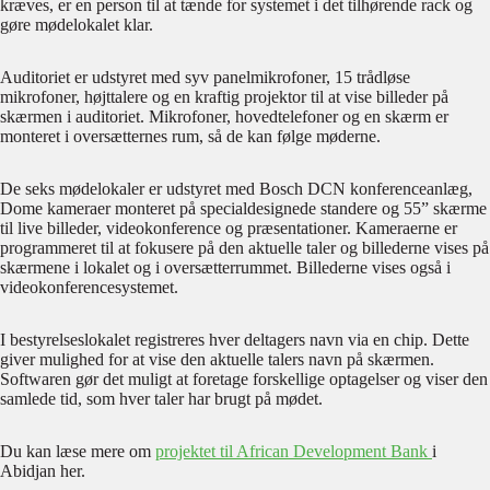
kræves, er en person til at tænde for systemet i det tilhørende rack og
gøre mødelokalet klar.
Auditoriet er udstyret med syv panelmikrofoner, 15 trådløse
mikrofoner, højttalere og en kraftig projektor til at vise billeder på
skærmen i auditoriet. Mikrofoner, hovedtelefoner og en skærm er
monteret i oversætternes rum, så de kan følge møderne.
De seks mødelokaler er udstyret med Bosch DCN konferenceanlæg,
Dome kameraer monteret på specialdesignede standere og 55” skærme
til live billeder, videokonference og præsentationer. Kameraerne er
programmeret til at fokusere på den aktuelle taler og billederne vises på
skærmene i lokalet og i oversætterrummet. Billederne vises også i
videokonferencesystemet.
I bestyrelseslokalet registreres hver deltagers navn via en chip. Dette
giver mulighed for at vise den aktuelle talers navn på skærmen.
Softwaren gør det muligt at foretage forskellige optagelser og viser den
samlede tid, som hver taler har brugt på mødet.
Du kan læse mere om
projektet til African Development Bank
i
Abidjan her.