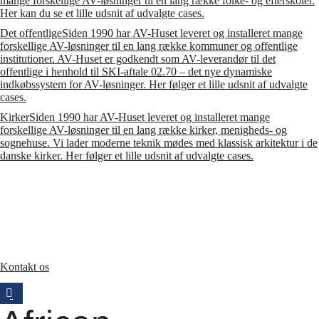
mange forskellige AV-løsninger til en lang række folke- og efterskoler.
Her kan du se et lille udsnit af udvalgte cases.
Det offentlige
Siden 1990 har AV-Huset leveret og installeret mange
forskellige AV-løsninger til en lang række kommuner og offentlige
institutioner. AV-Huset er godkendt som AV-leverandør til det
offentlige i henhold til SKI-aftale 02.70 – det nye dynamiske
indkøbssystem for AV-løsninger. Her følger et lille udsnit af udvalgte
cases.
Kirker
Siden 1990 har AV-Huset leveret og installeret mange
forskellige AV-løsninger til en lang række kirker, menigheds- og
sognehuse. Vi lader moderne teknik mødes med klassisk arkitektur i de
danske kirker. Her følger et lille udsnit af udvalgte cases.
Kontakt os