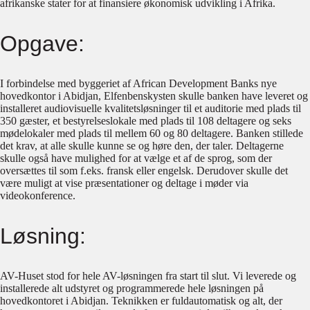
afrikanske stater for at finansiere økonomisk udvikling i Afrika.
Opgave:
I forbindelse med byggeriet af African Development Banks nye
hovedkontor i Abidjan, Elfenbenskysten skulle banken have leveret og
installeret audiovisuelle kvalitetsløsninger til et auditorie med plads til
350 gæster, et bestyrelseslokale med plads til 108 deltagere og seks
mødelokaler med plads til mellem 60 og 80 deltagere. Banken stillede
det krav, at alle skulle kunne se og høre den, der taler. Deltagerne
skulle også have mulighed for at vælge et af de sprog, som der
oversættes til som f.eks. fransk eller engelsk. Derudover skulle det
være muligt at vise præsentationer og deltage i møder via
videokonference.
Løsning:
AV-Huset stod for hele AV-løsningen fra start til slut. Vi leverede og
installerede alt udstyret og programmerede hele løsningen på
hovedkontoret i Abidjan. Teknikken er fuldautomatisk og alt, der