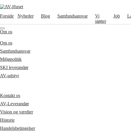
Forside
Nyheder
Blog
Samfundsansvar
Vi
Job
L
støtter
Om os
Om os
Samfundsansvar
Miljøpolitik
SKI leverandør
AV-udstyr
Kontakt os
AV-Leverandør
Vision og værdier
Historie
Handelsbetingelser