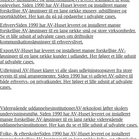
oplevelser. Siden 1990 har AV-Huset leveret og installeret mange
forskellige AV-løsninger til en lang række museer, udstillinger og
sportsklubber. Her kan du gå på opdagelse i udvalgte cases.
Erhverv
Siden 1990 har AV-Huset leveret og installeret mange
forskellige AV-løsninger til en lang række små og store virksomheder.
Se et lille udsnit af udvalgte cases om driftssikre
kommunikationsløsninger til erhvervslivet.
Export
AV-Huset har leveret og installeret mange forskellige AV-
løsninger til en lang række kunder i udlandet. Her følger et lille udsnit
af udvalgte cases.
Udlejning
I AV-Huset klarer vi alle slags udlejningsopgaver fra store
events til små arrangementer. Siden 1990 har vi udlejet AV-udstyr til
både erhvervs- og privatkunder. Her følger et lille udsnit af udvalgte
cases.
Videregående uddannelsesinstitutioner
AV-teknologi løfter skolers
undervisningsmiljø. Siden 1990 har AV-Huset leveret og installeret
mange forskellige AV-løsninger til en lang række videregående
uddannelsesinstitutioner. Her kan du se et lille udsnit af udvalgte cases.
Folke- & efterskoler
Siden 1990 har AV-Huset leveret og installeret