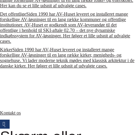
mange forskellige AV-løsninger til en lang række folke- og efterskoler.
Her kan du se et lille udsnit af udvalgte cases.
Det offentlige
Siden 1990 har AV-Huset leveret og installeret mange
forskellige AV-løsninger til en lang række kommuner og offentlige
institutioner. AV-Huset er godkendt som AV-leverandør til det
offentlige i henhold til SKI-aftale 02.70 – det nye dynamiske
indkøbssystem for AV-løsninger. Her følger et lille udsnit af udvalgte
cases.
Kirker
Siden 1990 har AV-Huset leveret og installeret mange
forskellige AV-løsninger til en lang række kirker, menigheds- og
sognehuse. Vi lader moderne teknik mødes med klassisk arkitektur i de
danske kirker. Her følger et lille udsnit af udvalgte cases.
Kontakt os