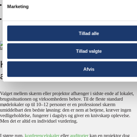
Når man ønsker en fleksibel løsning, der kan tilpasses rummets
Marketing
dimensioner.
Når man ønsker at skjule teknikken, når løsningen ikke er i brug, så
rummet kan bruges til flere formål.
Tillad alle
Tillad valgte
Konklusion: Det rigtige valg
Afvis
afhænger af flere faktorer
Valget mellem skærm eller projektor afhænger i sidste ende af lokalet,
brugssituationen og virksomhedens behov. Til de fleste standard
mødelokaler op til 10–12 personer er en professionel skærm
umiddelbart den bedste løsning: den er nem at betjene, kræver ingen
vedligeholdelse, fungerer i dagslys og giver en knivskarp oplevelse.
Men det er altid en individuel vurdering.
I større rum,
konferencelokaler
eller
auditorier
kan en projektor dog