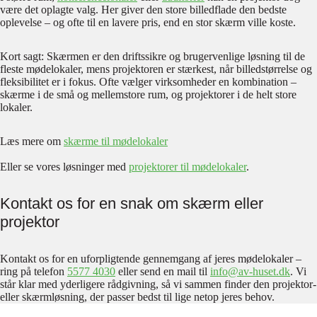
være det oplagte valg. Her giver den store billedflade den bedste
oplevelse – og ofte til en lavere pris, end en stor skærm ville koste.
Kort sagt: Skærmen er den driftssikre og brugervenlige løsning til de
fleste mødelokaler, mens projektoren er stærkest, når billedstørrelse og
fleksibilitet er i fokus. Ofte vælger virksomheder en kombination –
skærme i de små og mellemstore rum, og projektorer i de helt store
lokaler.
Læs mere om
skærme til mødelokaler
Eller se vores løsninger med
projektorer til mødelokaler
.
Kontakt os for en snak om skærm eller
projektor
Kontakt os for en uforpligtende gennemgang af jeres mødelokaler –
ring på telefon
5577 4030
eller send en mail til
info@av-huset.dk
. Vi
står klar med yderligere rådgivning, så vi sammen finder den projektor-
eller skærmløsning, der passer bedst til lige netop jeres behov.