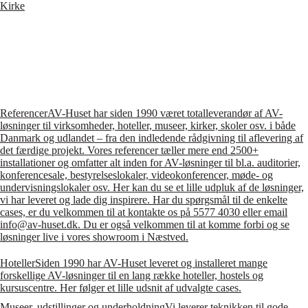
Kirke
Referencer
AV-Huset har siden 1990 været totalleverandør af AV-
løsninger til virksomheder, hoteller, museer, kirker, skoler osv. i både
Danmark og udlandet – fra den indledende rådgivning til aflevering af
det færdige projekt. Vores referencer tæller mere end 2500+
installationer og omfatter alt inden for AV-løsninger til bl.a. auditorier,
konferencesale, bestyrelseslokaler, videokonferencer, møde- og
undervisningslokaler osv. Her kan du se et lille udpluk af de løsninger,
vi har leveret og lade dig inspirere. Har du spørgsmål til de enkelte
cases, er du velkommen til at kontakte os på 5577 4030 eller email
info@av-huset.dk. Du er også velkommen til at komme forbi og se
løsninger live i vores showroom i Næstved.
Hoteller
Siden 1990 har AV-Huset leveret og installeret mange
forskellige AV-løsninger til en lang række hoteller, hostels og
kursuscentre. Her følger et lille udsnit af udvalgte cases.
Museer, udstillinger og underholdning
Vi leverer teknikken til gode