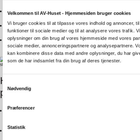
mørklægning.
Når der er behov for præcis farvegengivelse og høj detaljegrad i
Velkommen til AV-Huset - Hjemmesiden bruger cookies
grafik, tekst og video.
Vi bruger cookies til at tilpasse vores indhold og annoncer, til
Når der er behov for interaktivitet –
touchskærme
tilbyder flere
funktioner til sociale medier og til at analysere vores trafik. 
funktioner.
oplysninger om din brug af vores hjemmeside med vores part
Når lang levetid og minimal vedligeholdelse er højt prioriteret.
sociale medier, annonceringspartnere og analysepartnere. V
kan kombinere disse data med andre oplysninger, du har give
som de har indsamlet fra din brug af deres tjenester.
Hvornår skal man vælge en
Samtykkevalg
Nødvendig
projektor?
Præferencer
Når lokalet er stort og der er behov for billedstørrelser over 120”.
Her bliver store skærme hurtigt dyre, hvor projektorer er mere
omkostningseffektive.
Statistik
Når der er mørklægning eller dæmpning af lys i lokalet, så
projektoren kan levere skarpe billeder.