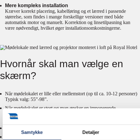
Mere kompleks installation
Kræver korrekt placering, kabelføring og et lærred i passende
størrelse, som findes i mange forskellige versioner med både
automatisk motor og manuelt. Korrektion og linsetilpasning kan
være nødvendigt, hvilket øger installationsomkostningerne.
Hvornår skal man vælge en
skærm?
Når mødelokalet er lille eller mellemstort (op til ca. 10-12 personer)
Typisk valg: 55”-98”.
Når mødelokalet er stort og man ønsker en imponerende
billedkvalitet og ultralang levetid, så er en LED storskærm en
imponerende men dyrere løsning.
Når mødelokalet bruges dagligt til mange korte møder.
Samtykke
Detaljer
Når der er meget dagslys, og billedet skal stå skarpt uden