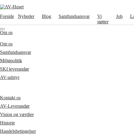
Forside
Nyheder
Blog
Samfundsansvar
Vi
Job
L
støtter
Om os
Om os
Samfundsansvar
Miljøpolitik
SKI leverandør
AV-udstyr
Kontakt os
AV-Leverandør
Vision og værdier
Historie
Handelsbetingelser