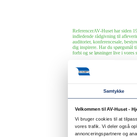
Referencer
AV-Huset har siden 199
indledende rådgivning til afleveri
auditorier, konferencesale, bestyr
dig inspirere. Har du spørgsmål 
forbi og se løsninger live i vore
Hoteller
Siden 1990 har AV-Huset le
udvalgte cases.
Museer, udstillinger og underhol
række museer, udstillinger og spo
Samtykke
Erhverv
Siden 1990 har AV-Huset l
om driftssikre kommunikationsløsn
Export
AV-Huset har leveret og ins
Velkommen til AV-Huset - H
Udlejning
I AV-Huset klarer vi al
Vi bruger cookies til at tilpas
privatkunder. Her følger et lille u
vores trafik. Vi deler også 
annonceringspartnere og anal