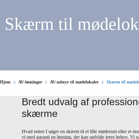
Skærm til mødelok
Hjem
AV-løsninger
AV-udstyr til mødelokaler
Skærm til mødel
Bredt udvalg af profession
skærme
Hvad enten I søger en skærm til et lille møderum eller et sto
vi med garanti en løsning, der kan opfylde jeres behov. Vi 