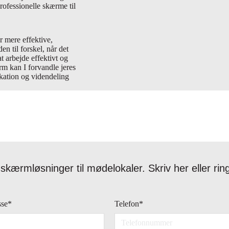
rofessionelle skærme til
 mere effektive,
 til forskel, når det
t arbejde effektivt og
rm kan I forvandle jeres
ikation og videndeling
kærmløsninger til mødelokaler. Skriv her eller rin
sse
*
Telefon
*