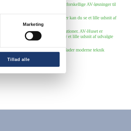
Huset leveret og installeret mange forskellige AV-løsninger til
ang række folke- og efterskoler. Her kan du se et lille udsnit af
Marketing
 række kommuner og offentlige institutioner. AV-Huset er
ystem for AV-løsninger. Her følger et lille udsnit af udvalgte
kirker, menigheds- og sognehuse. Vi lader moderne teknik
Tillad alle