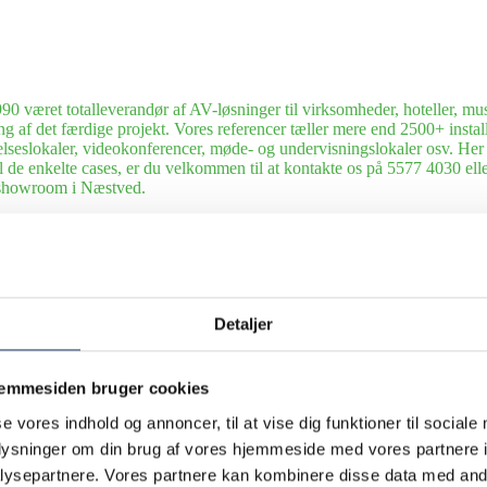
0 været totalleverandør af AV-løsninger til virksomheder, hoteller, mus
ng af det færdige projekt. Vores referencer tæller mere end 2500+ installa
elseslokaler, videokonferencer, møde- og undervisningslokaler osv. Her ka
til de enkelte cases, er du velkommen til at kontakte os på 5577 4030 
s showroom i Næstved.
veret og installeret mange forskellige AV-løsninger til en lang række hot
dning
Vi leverer teknikken til gode oplevelser. Siden 1990 har AV-Huset l
rtsklubber. Her kan du gå på opdagelse i udvalgte cases.
Detaljer
everet og installeret mange forskellige AV-løsninger til en lang række s
inger til erhvervslivet.
talleret mange forskellige AV-løsninger til en lang række kunder i udland
jemmesiden bruger cookies
le slags udlejningsopgaver fra store events til små arrangementer. Siden 
se vores indhold og annoncer, til at vise dig funktioner til sociale
dsnit af udvalgte cases.
oplysninger om din brug af vores hjemmeside med vores partnere i
ysepartnere. Vores partnere kan kombinere disse data med andr