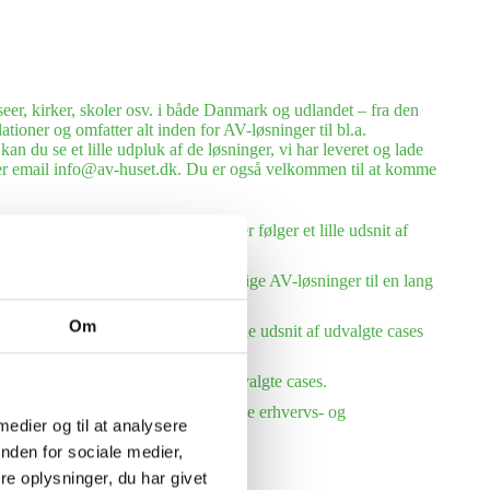
eer, kirker, skoler osv. i både Danmark og udlandet – fra den
tioner og omfatter alt inden for AV-løsninger til bl.a.
n du se et lille udpluk af de løsninger, vi har leveret og lade
eller email info@av-huset.dk. Du er også velkommen til at komme
eller, hostels og kursuscentre. Her følger et lille udsnit af
everet og installeret mange forskellige AV-løsninger til en lang
Om
må og store virksomheder. Se et lille udsnit af udvalgte cases
et. Her følger et lille udsnit af udvalgte cases.
1990 har vi udlejet AV-udstyr til både erhvervs- og
 medier og til at analysere
nden for sociale medier,
e oplysninger, du har givet