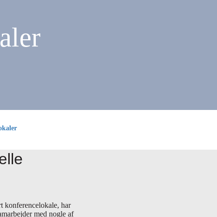
aler
okaler
elle
rt konferencelokale, har
samarbejder med nogle af