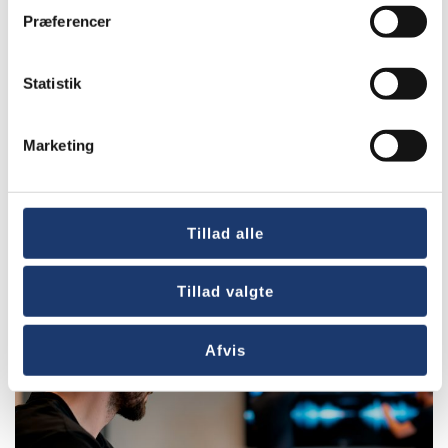
Præferencer
Statistik
Nyheder
Marketing
AV-Huset søger regnskabsassistent
og administrativ blæksprutte
Tillad alle
Tillad valgte
Afvis