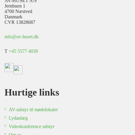
AV-HUSET A/S
Jernbuen 1
4700 Næstved
Danmark
CVR 13828687
info@av-huset.dk
T
+45 5577 4030
Hurtige links
AV-udstyr til mødelokaler
Lydanlæg
Videokonference udstyr
Om os