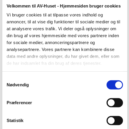
Velkommen til AV-Huset - Hjemmesiden bruger cookies
AV-Huset offentliggør
Vi bruger cookies til at tilpasse vores indhold og
annoncer, til at vise dig funktioner til sociale medier og til
bæredygtighedsrapport for 2025
at analysere vores trafik. Vi deler også oplysninger om
din brug af vores hjemmeside med vores partnere inden
for sociale medier, annonceringspartnere og
analysepartnere. Vores partnere kan kombinere disse
data med andre oplysninger, du har givet dem, eller som
de har indsamlet fra din brug af deres tjenester.
Samtykkevalg
Nødvendig
Præferencer
Statistik