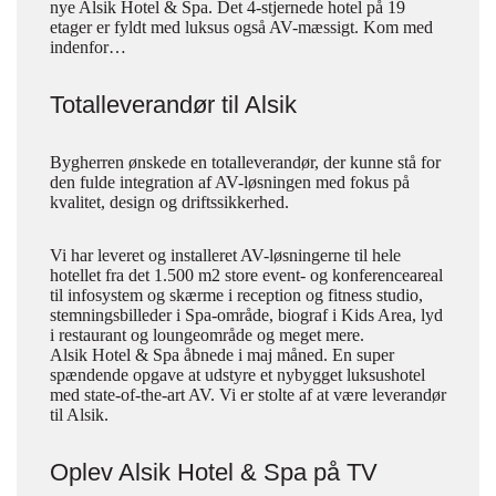
nye Alsik Hotel & Spa. Det 4-stjernede hotel på 19
etager er fyldt med luksus også AV-mæssigt. Kom med
indenfor…
Totalleverandør til Alsik
Bygherren ønskede en totalleverandør, der kunne stå for
den fulde integration af AV-løsningen med fokus på
kvalitet, design og driftssikkerhed.
Vi har leveret og installeret AV-løsningerne til hele
hotellet fra det 1.500 m2 store event- og konferenceareal
til infosystem og skærme i reception og fitness studio,
stemningsbilleder i Spa-område, biograf i Kids Area, lyd
i restaurant og loungeområde og meget mere.
Alsik Hotel & Spa åbnede i maj måned. En super
spændende opgave at udstyre et nybygget luksushotel
med state-of-the-art AV. Vi er stolte af at være leverandør
til Alsik.
Oplev Alsik Hotel & Spa på TV