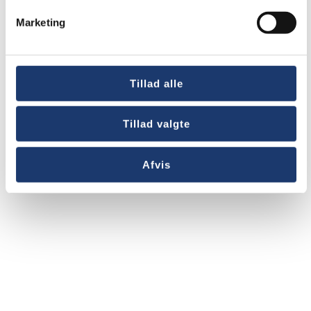
Nyheder
Marketing
AV-Huset søger regnskabsassistent og
administrativ blæksprutte
Tillad alle
Tillad valgte
Afvis