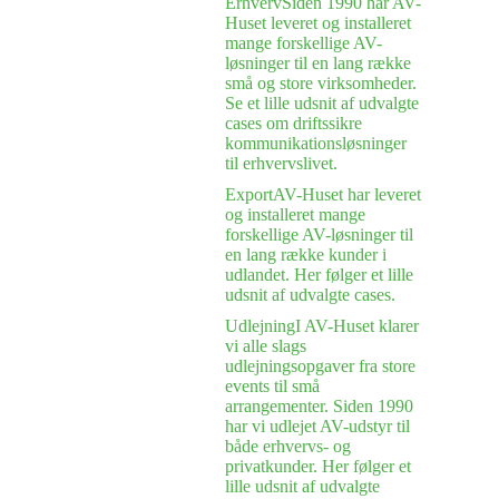
Erhverv
Siden 1990 har AV-
Huset leveret og installeret
mange forskellige AV-
løsninger til en lang række
små og store virksomheder.
Se et lille udsnit af udvalgte
cases om driftssikre
kommunikationsløsninger
til erhvervslivet.
Export
AV-Huset har leveret
og installeret mange
forskellige AV-løsninger til
en lang række kunder i
udlandet. Her følger et lille
udsnit af udvalgte cases.
Udlejning
I AV-Huset klarer
vi alle slags
udlejningsopgaver fra store
events til små
arrangementer. Siden 1990
har vi udlejet AV-udstyr til
både erhvervs- og
privatkunder. Her følger et
lille udsnit af udvalgte