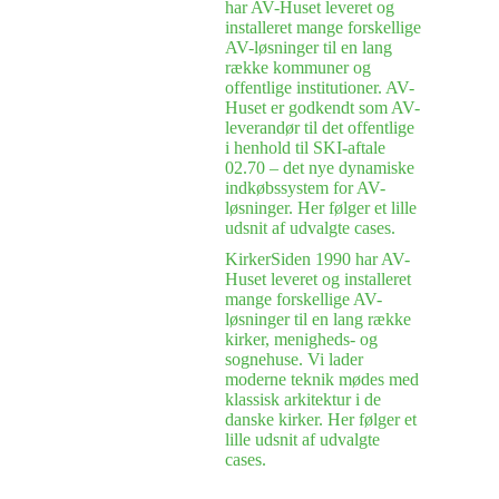
har AV-Huset leveret og
installeret mange forskellige
AV-løsninger til en lang
række kommuner og
offentlige institutioner. AV-
Huset er godkendt som AV-
leverandør til det offentlige
i henhold til SKI-aftale
02.70 – det nye dynamiske
indkøbssystem for AV-
løsninger. Her følger et lille
udsnit af udvalgte cases.
Kirker
Siden 1990 har AV-
Huset leveret og installeret
mange forskellige AV-
løsninger til en lang række
kirker, menigheds- og
sognehuse. Vi lader
moderne teknik mødes med
klassisk arkitektur i de
danske kirker. Her følger et
lille udsnit af udvalgte
cases.