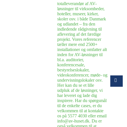
totalleverandør af AV-
løsninger til virksomheder,
hoteller, museer, kirker,
skoler osv. i både Danmark
og udlandet – fra den
indledende rådgivning til
aflevering af det færdige
projekt. Vores referencer
tæller mere end 2500+
installationer og omfatter alt
inden for AV-løsninger til
bl.a. auditorier,
konferencesale,
bestyrelseslokaler,
videokonferencer, møde- og
undervisningslokaler osv.
Her kan du se et lille
udpluk af de løsninger, vi
har leveret og lade dig
inspirere. Har du spørgsmål
til de enkelte cases, er du
velkommen til at kontakte
os på 5577 4030 eller email
info@av-huset.dk. Du er
også velkommen til at