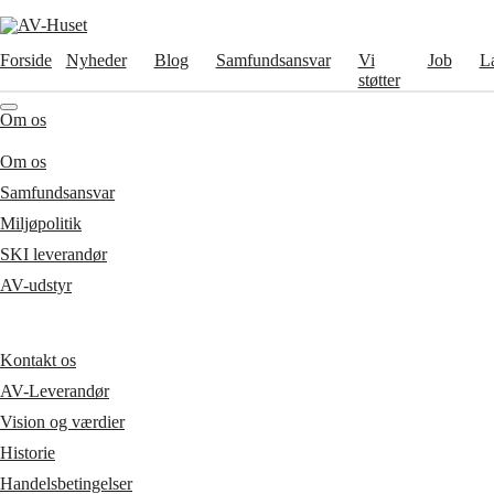
Forside
Nyheder
Blog
Samfundsansvar
Vi
Job
L
støtter
Om os
Om os
Samfundsansvar
Miljøpolitik
SKI leverandør
AV-udstyr
Kontakt os
AV-Leverandør
Vision og værdier
Historie
Handelsbetingelser