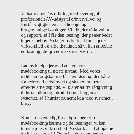
Vi har mange års erfaring med levering af
professionelt AV-udstyr til erhvervslivet og
forstår vigtigheden af pålidelige og
brugervenlige løsninger. Vi tilbyder rådgivning
og support, så I får den løsning, der passer bedst
til jeres behov. Vi tager os tid til at forstå jeres
virksomhed og arbejdsrutiner, så vi kan anbefale
en løsning, der giver maksimal værdi.
Lad os hjælpe jer med at tage jeres
mødebooking til næste niveau. Med vores
mødebookingskærme får I en løsning, der både
forbedrer arbejdsflowet og skaber en mere
effektiv arbejdsplads. Vi klarer alt fra rådgivning
til installation og introduktion i brugen af
systemet, så I hurtigt og nemt kan tage systemet i
brug.
Kontakt os endelig for at høre mere om
mødebookingskærme og de løsninger, vi kan
tilbyde jeres virksomhed. Vi står klar til at hjælpe
jer hele vejen, så I får en løsning, der passer