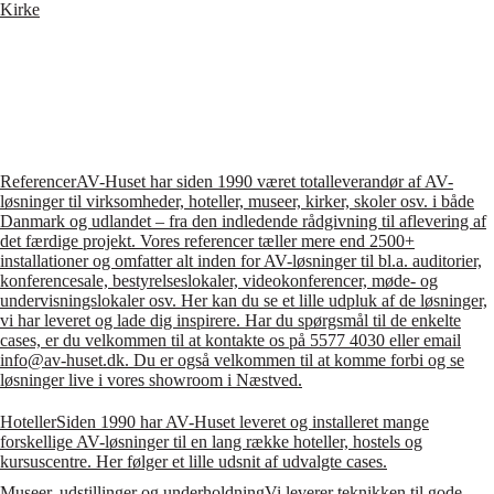
Kirke
Referencer
AV-Huset har siden 1990 været totalleverandør af AV-
løsninger til virksomheder, hoteller, museer, kirker, skoler osv. i både
Danmark og udlandet – fra den indledende rådgivning til aflevering af
det færdige projekt. Vores referencer tæller mere end 2500+
installationer og omfatter alt inden for AV-løsninger til bl.a. auditorier,
konferencesale, bestyrelseslokaler, videokonferencer, møde- og
undervisningslokaler osv. Her kan du se et lille udpluk af de løsninger,
vi har leveret og lade dig inspirere. Har du spørgsmål til de enkelte
cases, er du velkommen til at kontakte os på 5577 4030 eller email
info@av-huset.dk. Du er også velkommen til at komme forbi og se
løsninger live i vores showroom i Næstved.
Hoteller
Siden 1990 har AV-Huset leveret og installeret mange
forskellige AV-løsninger til en lang række hoteller, hostels og
kursuscentre. Her følger et lille udsnit af udvalgte cases.
Museer, udstillinger og underholdning
Vi leverer teknikken til gode