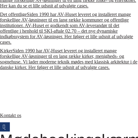
mange forskellige AV-løsninger til en lang række folke- og efterskoler.
Her kan du se et lille udsnit af udvalgte cases.
Det offentlige
Siden 1990 har AV-Huset leveret og installeret mange
forskellige AV-løsninger til en lang række kommuner og offentlige
institutioner. AV-Huset er godkendt som AV-leverandør til det
offentlige i henhold til SKI-aftale 02.70 – det nye dynamiske
indkøbssystem for AV-løsninger. Her følger et lille udsnit af udvalgte
cases.
Kirker
Siden 1990 har AV-Huset leveret og installeret mange
forskellige AV-løsninger til en lang række kirker, menigheds- og
sognehuse. Vi lader moderne teknik mødes med klassisk arkitektur i de
danske kirker. Her følger et lille udsnit af udvalgte cases.
Kontakt os