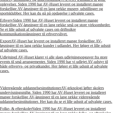
oplevelser. Siden 1990 har AV-Huset leveret og installeret mange
forskellige AV-løsninger til en lang række museer, udstillinger og
sportsklubber. Her kan du gå på opdagelse i udvalgte cases.
Erhverv
Siden 1990 har AV-Huset leveret og installeret mange
forskellige AV-løsninger til en lang række små og store virksomheder.
Se et lille udsnit af udvalgte cases om driftssikre
kommunikationsløsninger til erhvervslivet.
Export
AV-Huset har leveret og installeret mange forskellige AV-
løsninger til en lang række kunder i udlandet. Her følger et lille udsnit
af udvalgte cases.
Udlejning
I AV-Huset klarer vi alle slags udlejningsopgaver fra store
events til små arrangementer. Siden 1990 har vi udlejet AV-udstyr til
både erhvervs- og privatkunder. Her følger et lille udsnit af udvalgte
cases.
Videregående uddannelsesinstitutioner
AV-teknologi løfter skolers
undervisningsmiljø. Siden 1990 har AV-Huset leveret og installeret
mange forskellige AV-løsninger til en lang række videregående
uddannelsesinstitutioner. Her kan du se et lille udsnit af udvalgte cases.
Folke- & efterskoler
Siden 1990 har AV-Huset leveret og installeret