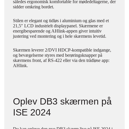
således ergonomisk komfortable for mødedeltagerne, der
sidder omkring bordet.
Stilen er elegant og tidløs i aluminium og glas med et
21,5″ LCD industrielt displaypanel. Skærmene er
energibesparende og AHlink-appen giver intuitiv
justering ved montering og i hele skærmens levetid.
Skærmen leverer 2/DVI HDCP-kompatible indgange,
og bevægelserne styres med berøringsknapper på
skærmens front, af RS-422 eller via den trådløse app:
AHlink.
Oplev DB3 skærmen på
ISE 2024
Du kan opleve den nye DB3 skærm live på ISE 2024 i