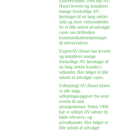
Erhverv
Siden 1990 har AV-
Huset leveret og installeret
mange forskellige AV-
løsninger til en lang række
små og store virksomheder.
Se et lille udsnit af udvalgte
cases om driftssikre
kommunikationsløsninger
til erhvervslivet.
Export
AV-Huset har leveret
og installeret mange
forskellige AV-løsninger til
en lang række kunder i
udlandet. Her følger et lille
udsnit af udvalgte cases.
Udlejning
I AV-Huset klarer
vi alle slags
udlejningsopgaver fra store
events til små
arrangementer. Siden 1990
har vi udlejet AV-udstyr til
både erhvervs- og
privatkunder. Her følger et
lille udsnit af udvalgte