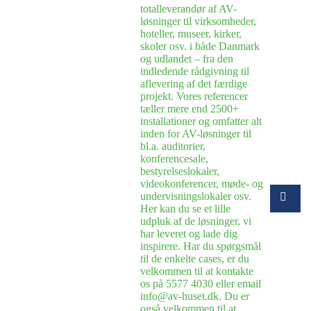
totalleverandør af AV-
løsninger til virksomheder,
hoteller, museer, kirker,
skoler osv. i både Danmark
og udlandet – fra den
indledende rådgivning til
aflevering af det færdige
projekt. Vores referencer
tæller mere end 2500+
installationer og omfatter alt
inden for AV-løsninger til
bl.a. auditorier,
konferencesale,
bestyrelseslokaler,
videokonferencer, møde- og
undervisningslokaler osv.
Her kan du se et lille
udpluk af de løsninger, vi
har leveret og lade dig
inspirere. Har du spørgsmål
til de enkelte cases, er du
velkommen til at kontakte
os på 5577 4030 eller email
info@av-huset.dk. Du er
også velkommen til at