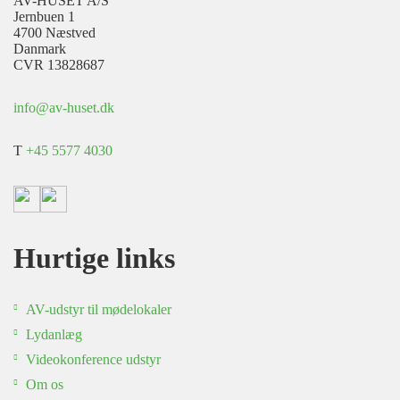
AV-HUSET A/S
Jernbuen 1
4700 Næstved
Danmark
CVR 13828687
info@av-huset.dk
T
+45 5577 4030
Hurtige links
AV-udstyr til mødelokaler
Lydanlæg
Videokonference udstyr
Om os