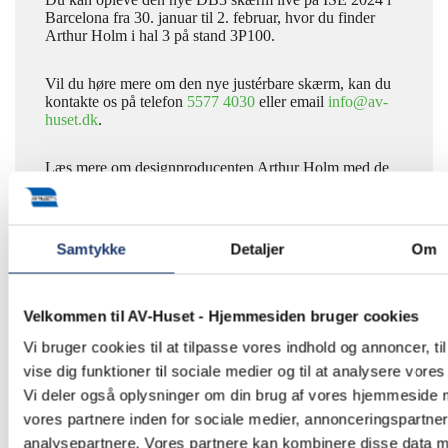
Barcelona fra 30. januar til 2. februar, hvor du finder
Arthur Holm i hal 3 på stand 3P100.
Vil du høre mere om den nye justérbare skærm, kan du
kontakte os på telefon
5577 4030
eller email
info@av-
huset.dk
.
Læs mere om designproducenten Arthur Holm med de
danske rødder og den nye
DB3 skærm til mødebordet.
Se andre Arthur Holm produkter.
Samtykke
Detaljer
Om
Velkommen til AV-Huset - Hjemmesiden bruger cookies
Vi bruger cookies til at tilpasse vores indhold og annoncer, til
vise dig funktioner til sociale medier og til at analysere vores 
Vi deler også oplysninger om din brug af vores hjemmeside
vores partnere inden for sociale medier, annonceringspartne
analysepartnere. Vores partnere kan kombinere disse data 