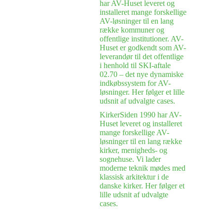
har AV-Huset leveret og
installeret mange forskellige
AV-løsninger til en lang
række kommuner og
offentlige institutioner. AV-
Huset er godkendt som AV-
leverandør til det offentlige
i henhold til SKI-aftale
02.70 – det nye dynamiske
indkøbssystem for AV-
løsninger. Her følger et lille
udsnit af udvalgte cases.
Kirker
Siden 1990 har AV-
Huset leveret og installeret
mange forskellige AV-
løsninger til en lang række
kirker, menigheds- og
sognehuse. Vi lader
moderne teknik mødes med
klassisk arkitektur i de
danske kirker. Her følger et
lille udsnit af udvalgte
cases.