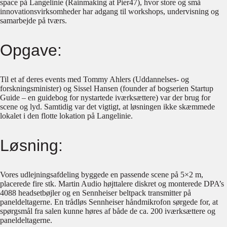
space på Langelinie (Rainmaking at Pier47), hvor store og små
innovationsvirksomheder har adgang til workshops, undervisning og
samarbejde på tværs.
Opgave:
Til et af deres events med Tommy Ahlers (Uddannelses- og
forskningsminister) og Sissel Hansen (founder af bogserien Startup
Guide – en guidebog for nystartede iværksættere) var der brug for
scene og lyd. Samtidig var det vigtigt, at løsningen ikke skæmmede
lokalet i den flotte lokation på Langelinie.
Løsning:
Vores udlejningsafdeling byggede en passende scene på 5×2 m,
placerede fire stk. Martin Audio højttalere diskret og monterede DPA’s
4088 headsetbøjler og en Sennheiser beltpack transmitter på
paneldeltagerne. En trådløs Sennheiser håndmikrofon sørgede for, at
spørgsmål fra salen kunne høres af både de ca. 200 iværksættere og
paneldeltagerne.