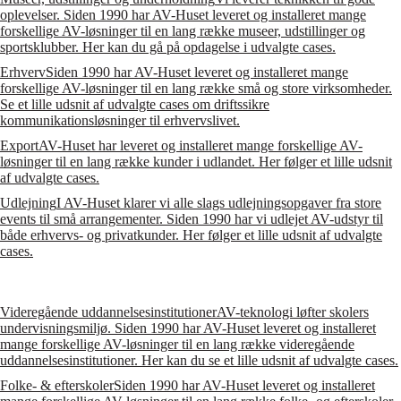
oplevelser. Siden 1990 har AV-Huset leveret og installeret mange
forskellige AV-løsninger til en lang række museer, udstillinger og
sportsklubber. Her kan du gå på opdagelse i udvalgte cases.
Erhverv
Siden 1990 har AV-Huset leveret og installeret mange
forskellige AV-løsninger til en lang række små og store virksomheder.
Se et lille udsnit af udvalgte cases om driftssikre
kommunikationsløsninger til erhvervslivet.
Export
AV-Huset har leveret og installeret mange forskellige AV-
løsninger til en lang række kunder i udlandet. Her følger et lille udsnit
af udvalgte cases.
Udlejning
I AV-Huset klarer vi alle slags udlejningsopgaver fra store
events til små arrangementer. Siden 1990 har vi udlejet AV-udstyr til
både erhvervs- og privatkunder. Her følger et lille udsnit af udvalgte
cases.
Videregående uddannelsesinstitutioner
AV-teknologi løfter skolers
undervisningsmiljø. Siden 1990 har AV-Huset leveret og installeret
mange forskellige AV-løsninger til en lang række videregående
uddannelsesinstitutioner. Her kan du se et lille udsnit af udvalgte cases.
Folke- & efterskoler
Siden 1990 har AV-Huset leveret og installeret