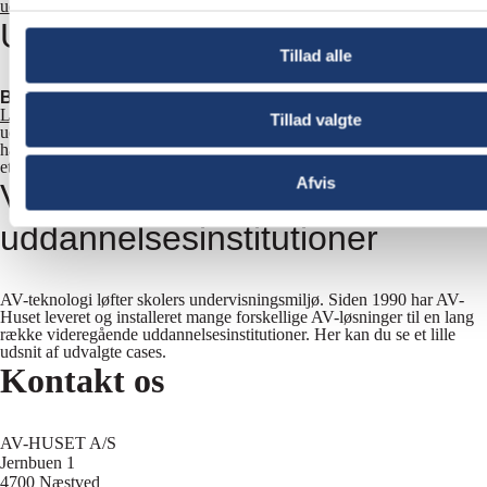
udstillinger
som vi har leveret AV-løsninger til.
Udlejning
Tillad alle
Bemærk:
Vi har lukket vores udlejningsafdeling pr. 1. april 2025.
Læs mere om udlejning her.
I AV-Huset klarer vi alle slags
Tillad valgte
udlejningsopgaver fra store events til små arrangementer. Siden 1990
har vi udlejet AV-udstyr til både erhvervs- og privatkunder. Her følger
et lille udsnit af udvalgte cases.
Afvis
Videregående
uddannelsesinstitutioner
AV-teknologi løfter skolers undervisningsmiljø. Siden 1990 har AV-
Huset leveret og installeret mange forskellige AV-løsninger til en lang
række videregående uddannelsesinstitutioner. Her kan du se et lille
udsnit af udvalgte cases.
Kontakt os
AV-HUSET A/S
Jernbuen 1
4700 Næstved