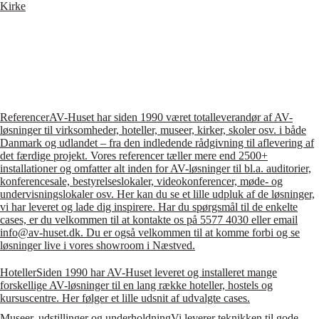
Kirke
Referencer
AV-Huset har siden 1990 været totalleverandør af AV-
løsninger til virksomheder, hoteller, museer, kirker, skoler osv. i både
Danmark og udlandet – fra den indledende rådgivning til aflevering af
det færdige projekt. Vores referencer tæller mere end 2500+
installationer og omfatter alt inden for AV-løsninger til bl.a. auditorier,
konferencesale, bestyrelseslokaler, videokonferencer, møde- og
undervisningslokaler osv. Her kan du se et lille udpluk af de løsninger,
vi har leveret og lade dig inspirere. Har du spørgsmål til de enkelte
cases, er du velkommen til at kontakte os på 5577 4030 eller email
info@av-huset.dk. Du er også velkommen til at komme forbi og se
løsninger live i vores showroom i Næstved.
Hoteller
Siden 1990 har AV-Huset leveret og installeret mange
forskellige AV-løsninger til en lang række hoteller, hostels og
kursuscentre. Her følger et lille udsnit af udvalgte cases.
Museer, udstillinger og underholdning
Vi leverer teknikken til gode