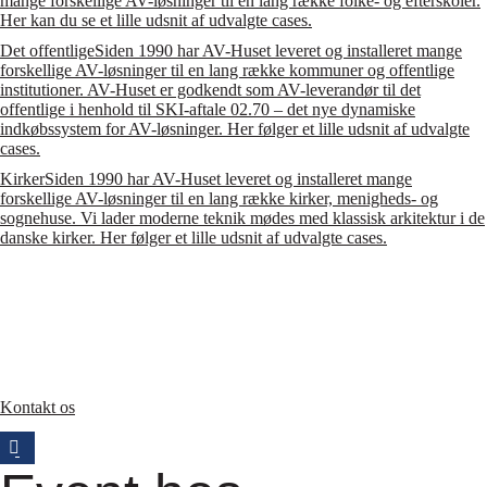
mange forskellige AV-løsninger til en lang række folke- og efterskoler.
Her kan du se et lille udsnit af udvalgte cases.
Det offentlige
Siden 1990 har AV-Huset leveret og installeret mange
forskellige AV-løsninger til en lang række kommuner og offentlige
institutioner. AV-Huset er godkendt som AV-leverandør til det
offentlige i henhold til SKI-aftale 02.70 – det nye dynamiske
indkøbssystem for AV-løsninger. Her følger et lille udsnit af udvalgte
cases.
Kirker
Siden 1990 har AV-Huset leveret og installeret mange
forskellige AV-løsninger til en lang række kirker, menigheds- og
sognehuse. Vi lader moderne teknik mødes med klassisk arkitektur i de
danske kirker. Her følger et lille udsnit af udvalgte cases.
Kontakt os