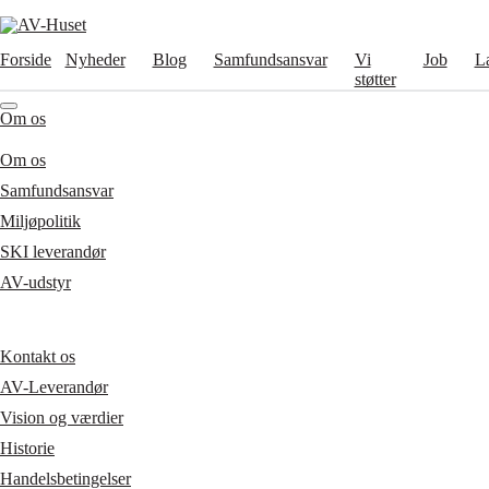
Forside
Nyheder
Blog
Samfundsansvar
Vi
Job
L
støtter
Om os
Om os
Samfundsansvar
Miljøpolitik
SKI leverandør
AV-udstyr
Kontakt os
AV-Leverandør
Vision og værdier
Historie
Handelsbetingelser