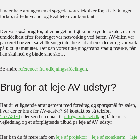
Under hele arrangementet sørgede vores tekniker for, at afviklingen
forløb, så lydniveauet og kvaliteten var konstant.
Der var også brug for, at vi meget hurtigt kunne rydde lokalet, da der
umiddelbart efter foredraget var networking ved baren. AV-bilen var
parkeret bagved, så vi fik sneget det hele ud ad en sidedør og var væk
på blot 30 minutter. Det kan vores udlejningsmand stadig mærke, når
han skal ned og binde sine sko…
Se andre
referencer fra udlejningsafdelingen
.
Brug for at leje AV-udstyr?
Har du et lignende arrangement med foredrag og spørgsmål fra salen,
hvor der er brug for AV-udstyr? Så kontakt os på telefon
55774030
eller send en email til
info@av-huset.dk
og få teknisk
vejledning og et uforpligtende tilbud på leje af AV-udstyr.
Her kan du få mere info om
leje af projektor
–
leje af storskærm
–
leje