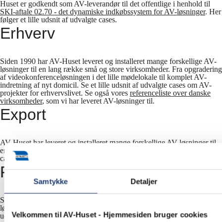
Huset er godkendt som AV-leverandør til det offentlige i henhold til
SKI-aftale 02.70 - det dynamiske indkøbssystem for AV-løsninger
. Her
følger et lille udsnit af udvalgte cases.
Erhverv
Siden 1990 har AV-Huset leveret og installeret mange forskellige AV-
løsninger til en lang række små og store virksomheder. Fra opgradering
af videokonferenceløsningen i det lille mødelokale til komplet AV-
indretning af nyt domicil. Se et lille udsnit af udvalgte cases om AV-
projekter for erhvervslivet. Se også vores
referenceliste over danske
virksomheder
, som vi har leveret AV-løsninger til.
Export
AV-Huset har leveret og installeret mange forskellige AV-løsninger til
en lang række kunder i udlandet. Her følger et lille udsnit af udvalgte
cases.
Folke- & efterskoler
Samtykke
Detaljer
Siden 1990 har AV-Huset leveret og installeret mange forskellige AV-
løsninger til en lang række folke- og efterskoler. Her kan du se et lille
Velkommen til AV-Huset - Hjemmesiden bruger cookies
udsnit af udvalgte cases.