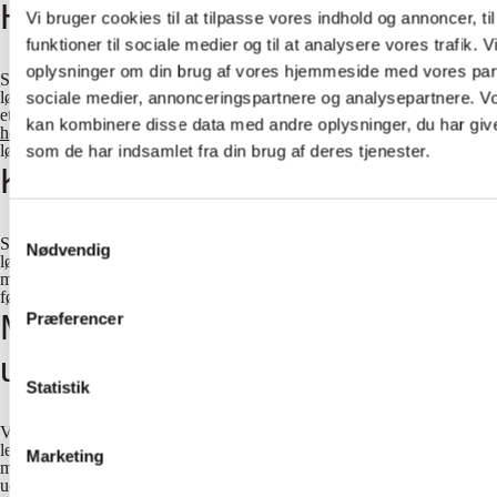
Hoteller
Vi bruger cookies til at tilpasse vores indhold og annoncer, til
funktioner til sociale medier og til at analysere vores trafik. 
oplysninger om din brug af vores hjemmeside med vores part
Siden 1990 har AV-Huset leveret og installeret forskellige AV-
løsninger til en lang række hoteller, hostels og kursuscentre. Her følger
sociale medier, annonceringspartnere og analysepartnere. V
et lille udsnit af udvalgte cases. Se også vores
referenceliste over
kan kombinere disse data med andre oplysninger, du har give
hoteller og konferencesteder i Danmark
, som vi har leveret AV-
løsninger til.
som de har indsamlet fra din brug af deres tjenester.
Kirker
Samtykkevalg
Siden 1990 har AV-Huset leveret og installeret mange forskellige AV-
Nødvendig
løsninger til en lang række kirker, menigheds- og sognehuse. Vi lader
moderne teknik mødes med klassisk arkitektur i de danske kirker. Her
følger et lille udsnit af udvalgte cases.
Museer, udstillinger og
Præferencer
underholdning
Statistik
Vi leverer teknikken til gode oplevelser. Siden 1990 har AV-Huset
leveret og installeret mange forskellige AV-løsninger til en lang række
Marketing
museer, udstillinger og sportsklubber. Her kan du gå på opdagelse i
udvalgte cases. Se også vores
Referenceliste over museer og