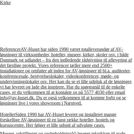
Kirke
Referencer
AV-Huset har siden 1990 været totalleverandør af AV-
løsninger til virksomheder, hoteller, museer, kirker, skoler osv. i både
Danmark og udlandet – fra den indledende rådgivning til aflevering af
det færdige projekt. Vores referencer tæller mere end 2500+
installationer og omfatter alt inden for AV-løsninger til bl.a. auditorier,
konferencesale, bestyrelseslokaler, videokonferencer, møde- og
undervisningslokaler osv. Her kan du se et lille udpluk af de løsninger,
vi har leveret og lade dig inspirere. Har du spørgsmål til de enkelte
cases, er du velkommen til at kontakte os på 5577 4030 eller email
info@av-huset.dk. Du er også velkommen til at komme forbi og se
løsninger live i vores showroom i Næstved.
Hoteller
Siden 1990 har AV-Huset leveret og installeret mange
forskellige AV-løsninger til en lang række hoteller, hostels og
kursuscentre. Her følger et lille udsnit af udvalgte cases.
Museer, udstillinger og underholdning
Vi leverer teknikken til gode