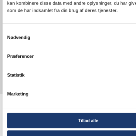
kan kombinere disse data med andre oplysninger, du har give
Vil du sikre dig en problemfri montage af dit
som de har indsamlet fra din brug af deres tjenester.
AV-udstyr? Så lad vores erfarne AV-montører
tage sig af montagen. Vi garanterer et resultat,
der lever op til dine forventninger. Kontakt os i
dag for at høre mere om vores løsninger inden
Samtykkevalg
for AV-montage eller for at få et uforpligtende
Nødvendig
tilbud.
Med os som din AV-partner er du i trygge
Præferencer
hænder fra start til slut.
Statistik
Ring på telefon
5577 4030
eller skriv til
info@av-huset.dk
, så vender vi tilbage til dig
hurtigst muligt.
Marketing
Tillad alle