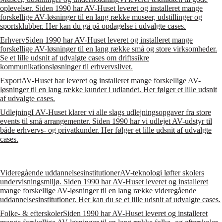
oplevelser. Siden 1990 har AV-Huset leveret og installeret mange
forskellige AV-løsninger til en lang række museer, udstillinger og
sportsklubber. Her kan du gå på opdagelse i udvalgte cases.
Erhverv
Siden 1990 har AV-Huset leveret og installeret mange
forskellige AV-løsninger til en lang række små og store virksomheder.
Se et lille udsnit af udvalgte cases om driftssikre
kommunikationsløsninger til erhvervslivet.
Export
AV-Huset har leveret og installeret mange forskellige AV-
løsninger til en lang række kunder i udlandet. Her følger et lille udsnit
af udvalgte cases.
Udlejning
I AV-Huset klarer vi alle slags udlejningsopgaver fra store
events til små arrangementer. Siden 1990 har vi udlejet AV-udstyr til
både erhvervs- og privatkunder. Her følger et lille udsnit af udvalgte
cases.
Videregående uddannelsesinstitutioner
AV-teknologi løfter skolers
undervisningsmiljø. Siden 1990 har AV-Huset leveret og installeret
mange forskellige AV-løsninger til en lang række videregående
uddannelsesinstitutioner. Her kan du se et lille udsnit af udvalgte cases.
Folke- & efterskoler
Siden 1990 har AV-Huset leveret og installeret