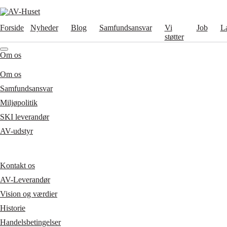
Forside
Nyheder
Blog
Samfundsansvar
Vi
Job
L
støtter
Om os
Om os
Samfundsansvar
Miljøpolitik
SKI leverandør
AV-udstyr
Kontakt os
AV-Leverandør
Vision og værdier
Historie
Handelsbetingelser