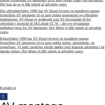
mange forskellige AV-løsninger til en lang række folke- og efterskoler.
Her kan du se et lille udsnit af udvalgte cases.
Det offentlige
Siden 1990 har AV-Huset leveret og installeret mange
forskellige AV-løsninger til en lang række kommuner og offentlige
institutioner. AV-Huset er godkendt som AV-leverandør til det
offentlige i henhold til SKI-aftale 02.70 – det nye dynamiske
indkøbssystem for AV-løsninger. Her følger et lille udsnit af udvalgte
cases.
Kirker
Siden 1990 har AV-Huset leveret og installeret mange
forskellige AV-løsninger til en lang række kirker, menigheds- og
sognehuse. Vi lader moderne teknik mødes med klassisk arkitektur i de
danske kirker. Her følger et lille udsnit af udvalgte cases.
Kontakt os