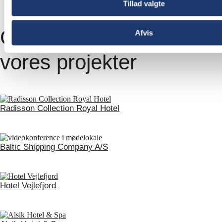
Tillad valgte
Gå på opdagelse i
Afvis
vores projekter
Radisson Collection Royal Hotel
Baltic Shipping Company A/S
Hotel Vejlefjord