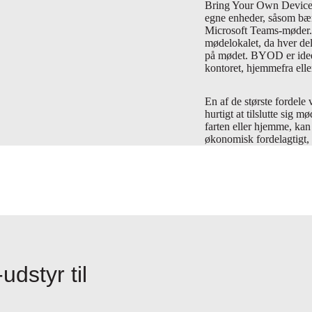
Bring Your Own Device 
egne enheder, såsom bærb
Microsoft Teams-møder. D
mødelokalet, da hver de
på mødet. BYOD er ideel
kontoret, hjemmefra eller 
En af de største fordel
hurtigt at tilslutte sig
farten eller hjemme, ka
økonomisk fordelagtigt, 
udstyr til