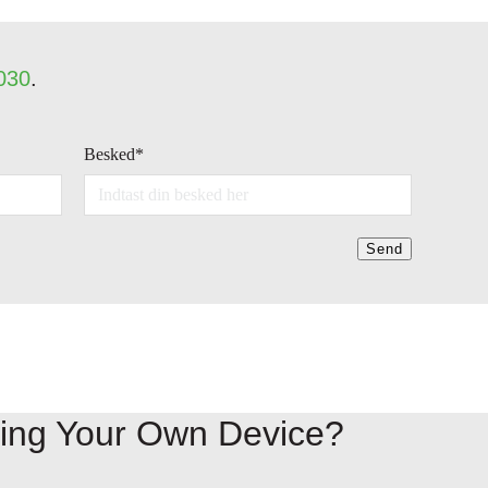
030
.
Besked
*
Send
ring Your Own Device?