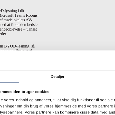
-løsning i dit
Microsoft Teams Rooms-
g af mødelokalets AV-
med at finde den bedste
renceoplevelse – uanset
eder.
 din BYOD-løsning, så
onen og sikrer, at al
aranteret en professionel
Detaljer
jemmesiden bruger cookies
se vores indhold og annoncer, til at vise dig funktioner til sociale
oplysninger om din brug af vores hjemmeside med vores partnere i
ysepartnere. Vores partnere kan kombinere disse data med andr