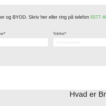
r og BYOD. Skriv her eller ring på telefon
5577 4
sse
*
Telefon
*
Hvad er B