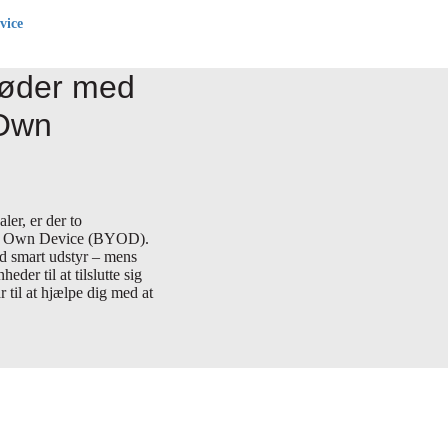
vice
 møder med
 Own
ler, er der to
r Own Device (BYOD)
.
ed smart udstyr – mens
der til at tilslutte sig
r til at hjælpe dig med at