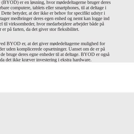
(BYOD) er en løsning, hvor mødedeltagerne bruger deres
are computere, tablets eller smartphones, til at deltage i
ette betyder, at der ikke er behov for specifikt udstyr i
ltager medbringer deres egen enhed og nemt kan logge ind
 til virksomheder, hvor medarbejdere arbejder både på
er på farten, da det giver stor fleksibilitet.
e ved BYOD er, at det giver mødedeltagerne mulighed for
 møder uden komplicerede opsætninger. Uanset om de er på
n de bruge deres egne enheder til at deltage. BYOD er også
da det ikke kræver investering i ekstra hardware.