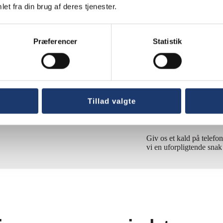
Kontakt os
et fra din brug af deres tjenester.
BYOD
Præferencer
Statistik
Er du interesseret i en B
dig med at finde den perf
Gennem årene har vi lev
tværs af hele Danmark 
Tillad valgte
løsning som Microsoft Te
din organisation.
Giv os et kald på telefo
vi en uforpligtende sna