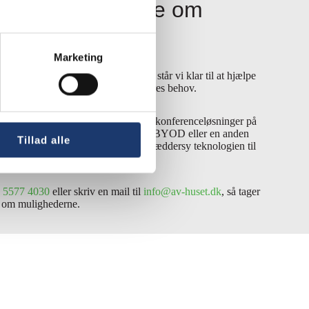
 for at høre mere om
Marketing
YOD-løsning til dit mødelokale? Så står vi klar til at hjælpe
ekte løsning, der passer til netop jeres behov.
eret og monteret rigtig mange videokonferenceløsninger på
og i udlandet. Uanset om du vælger BYOD eller en anden
Tillad alle
ams Rooms, er vi eksperter i at skræddersy teknologien til
n
5577 4030
eller skriv en mail til
info@av-huset.dk
, så tager
k om mulighederne.