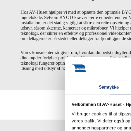
Hos AV-Huset hjælper vi med at opsætte den optimale BYOD
mødelokale. Selvom BYOD kræver færre enheder end en 
installation, er det stadig vigtigt at sikre den rette opsætnin
udstyr, såsom skærme, kameraer og mikrofoner. Vi hjælper 
teknologi, der sikrer en effektiv og professionel videokonfe
om deltagerne er på stedet eller deltager fra fjerntliggende st
Vores konsulenter rådgiver om, hvordan du bedst udnytter
dine møder forløber problemfrit. Vi tager ansvar for installati
teknologi fungerer optimalt i dit mødelokale. Hos os er du g
løsning med udstyr af høj kvalitet!
Samtykke
Velkommen til AV-Huset - H
Vi bruger cookies til at tilpas
vores trafik. Vi deler også 
annonceringspartnere og anal